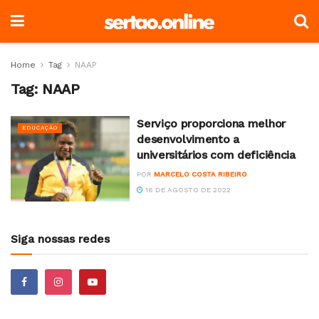
Home
Tag
NAAP
Tag:
NAAP
Serviço proporciona melhor
EDUCAÇÃO
desenvolvimento a
universitários com deficiência
POR
MARCELO COSTA RIBEIRO
16 DE AGOSTO DE 2022
Siga nossas redes