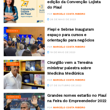
edição da Convenção Lojista
do Piauí
POR
MARCELO COSTA RIBEIRO
26 DE MAIO DE 2023
Fiepi e Sebrae inauguram
CIDADES
espaço para cursos e
orientação para negócios
POR
MARCELO COSTA RIBEIRO
19 DE MAIO DE 2023
Cirurgião vem a Teresina
CIDADES
ministrar palestra sobre
Medicina Mediúnica
POR
MARCELO COSTA RIBEIRO
27 DE OUTUBRO DE 2022
Grandes nomes estarão no Piauí
NEGÓCIOS
na Feira do Empreendedor 2022
POR
MARCELO COSTA RIBEIRO