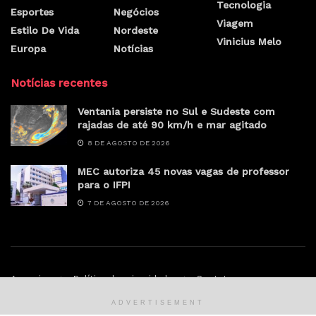
Tecnologia
Esportes
Negócios
Viagem
Estilo De Vida
Nordeste
Vinicius Melo
Europa
Notícias
Notícias recentes
Ventania persiste no Sul e Sudeste com
rajadas de até 90 km/h e mar agitado
8 DE AGOSTO DE 2026
MEC autoriza 45 novas vagas de professor
para o IFPI
7 DE AGOSTO DE 2026
Anunciar
Política de privacidade
Contato
ADVERTISEMENT
© Sertao.online