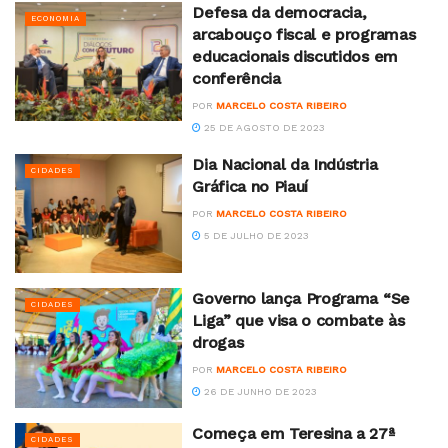
Defesa da democracia,
ECONOMIA
arcabouço fiscal e programas
educacionais discutidos em
conferência
POR
MARCELO COSTA RIBEIRO
25 DE AGOSTO DE 2023
Dia Nacional da Indústria
CIDADES
Gráfica no Piauí
POR
MARCELO COSTA RIBEIRO
5 DE JULHO DE 2023
Governo lança Programa “Se
CIDADES
Liga” que visa o combate às
drogas
POR
MARCELO COSTA RIBEIRO
26 DE JUNHO DE 2023
Começa em Teresina a 27ª
CIDADES