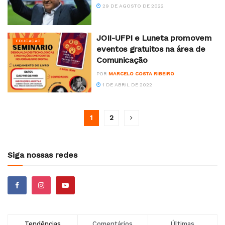
29 DE AGOSTO DE 2022
JOII-UFPI e Luneta promovem
EDUCAÇÃO
eventos gratuitos na área de
Comunicação
POR
MARCELO COSTA RIBEIRO
1 DE ABRIL DE 2022
1
2
Siga nossas redes
Tendências
Comentários
Últimas