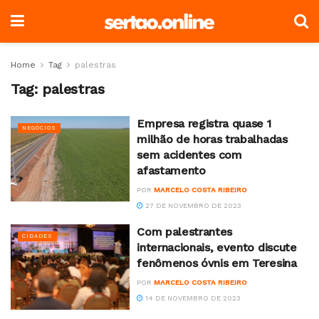
Home
Tag
palestras
Tag:
palestras
Empresa registra quase 1
NEGÓCIOS
milhão de horas trabalhadas
sem acidentes com
afastamento
POR
MARCELO COSTA RIBEIRO
27 DE NOVEMBRO DE 2023
Com palestrantes
CIDADES
internacionais, evento discute
fenômenos óvnis em Teresina
POR
MARCELO COSTA RIBEIRO
14 DE NOVEMBRO DE 2023