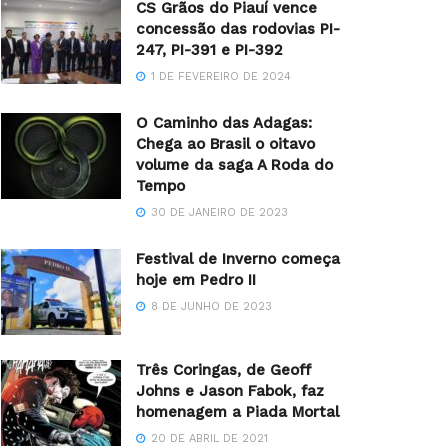
CS Grãos do Piauí vence
concessão das rodovias PI-
247, PI-391 e PI-392
1 DE FEVEREIRO DE 2024
O Caminho das Adagas:
Chega ao Brasil o oitavo
volume da saga A Roda do
Tempo
30 DE JANEIRO DE 2023
Festival de Inverno começa
hoje em Pedro II
8 DE JUNHO DE 2023
Três Coringas, de Geoff
Johns e Jason Fabok, faz
homenagem a Piada Mortal
20 DE ABRIL DE 2021