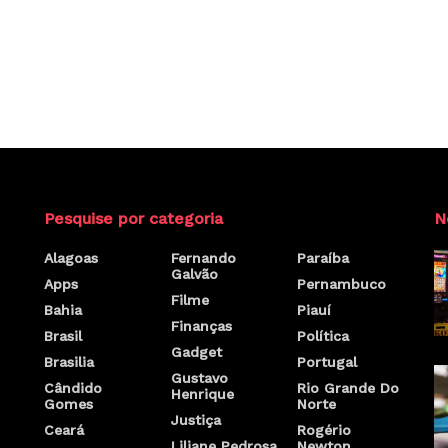
Pesquise por categoria
N
Alagoas
Fernando
Paraíba
Galvão
Apps
Pernambuco
Filme
Bahia
Piauí
Finanças
Brasil
Política
Gadget
Brasilia
Portugal
Gustavo
Cândido
Rio Grande Do
Henrique
Gomes
Norte
Justiça
Ceará
Rogério
Liliane Pedrosa
Newton