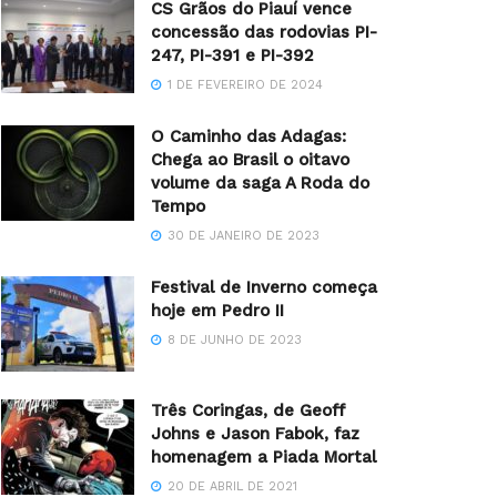
CS Grãos do Piauí vence
concessão das rodovias PI-
247, PI-391 e PI-392
1 DE FEVEREIRO DE 2024
O Caminho das Adagas:
Chega ao Brasil o oitavo
volume da saga A Roda do
Tempo
30 DE JANEIRO DE 2023
Festival de Inverno começa
hoje em Pedro II
8 DE JUNHO DE 2023
Três Coringas, de Geoff
Johns e Jason Fabok, faz
homenagem a Piada Mortal
20 DE ABRIL DE 2021