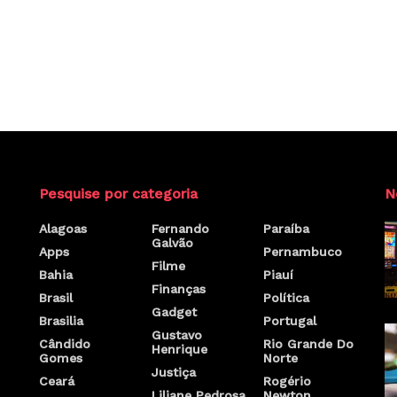
Pesquise por categoria
N
Alagoas
Fernando
Paraíba
Galvão
Apps
Pernambuco
Filme
Bahia
Piauí
Finanças
Brasil
Política
Gadget
Brasilia
Portugal
Gustavo
Cândido
Rio Grande Do
Henrique
Gomes
Norte
Justiça
Ceará
Rogério
Liliane Pedrosa
Newton