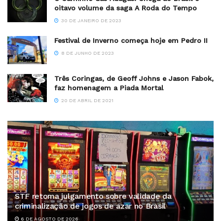
oitavo volume da saga A Roda do Tempo
30 DE JANEIRO DE 2023
Festival de Inverno começa hoje em Pedro II
8 DE JUNHO DE 2023
Três Coringas, de Geoff Johns e Jason Fabok,
faz homenagem a Piada Mortal
20 DE ABRIL DE 2021
STF retoma julgamento sobre validade da
criminalização de jogos de azar no Brasil
6 DE AGOSTO DE 2026