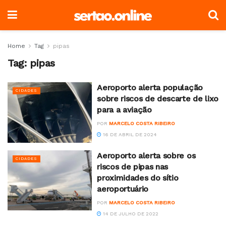
Home
Tag
pipas
Tag:
pipas
Aeroporto alerta população
CIDADES
sobre riscos de descarte de lixo
para a aviação
POR
MARCELO COSTA RIBEIRO
16 DE ABRIL DE 2024
Aeroporto alerta sobre os
CIDADES
riscos de pipas nas
proximidades do sítio
aeroportuário
POR
MARCELO COSTA RIBEIRO
14 DE JULHO DE 2022