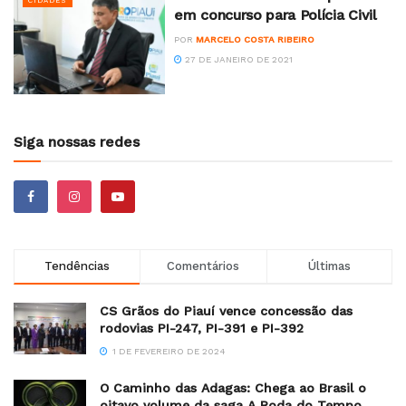
CIDADES
em concurso para Polícia Civil
POR
MARCELO COSTA RIBEIRO
27 DE JANEIRO DE 2021
Siga nossas redes
Tendências
Comentários
Últimas
CS Grãos do Piauí vence concessão das
rodovias PI-247, PI-391 e PI-392
1 DE FEVEREIRO DE 2024
O Caminho das Adagas: Chega ao Brasil o
oitavo volume da saga A Roda do Tempo