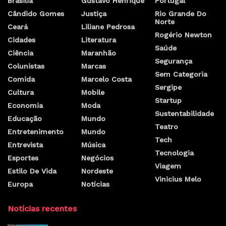
Brasilia
Gustavo Henrique
Portugal
Cândido Gomes
Justiça
Rio Grande Do
Norte
Ceará
Liliane Pedrosa
Rogério Newton
Cidades
Literatura
Saúde
Ciência
Maranhão
Segurança
Colunistas
Marcas
Sem Categoria
Comida
Marcelo Costa
Sergipe
Cultura
Mobile
Startup
Economia
Moda
Sustentabilidade
Educação
Mundo
Teatro
Entretenimento
Mundo
Tech
Entrevista
Música
Tecnologia
Esportes
Negócios
Viagem
Estilo De Vida
Nordeste
Vinicius Melo
Europa
Notícias
Notícias recentes