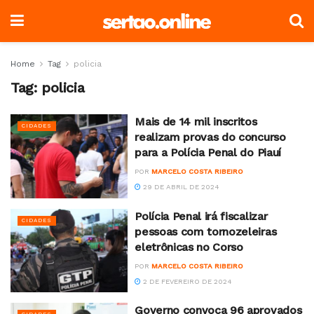
Home
Tag
policia
Tag:
policia
Mais de 14 mil inscritos
CIDADES
realizam provas do concurso
para a Polícia Penal do Piauí
POR
MARCELO COSTA RIBEIRO
29 DE ABRIL DE 2024
Polícia Penal irá fiscalizar
CIDADES
pessoas com tornozeleiras
eletrônicas no Corso
POR
MARCELO COSTA RIBEIRO
2 DE FEVEREIRO DE 2024
Governo convoca 96 aprovados