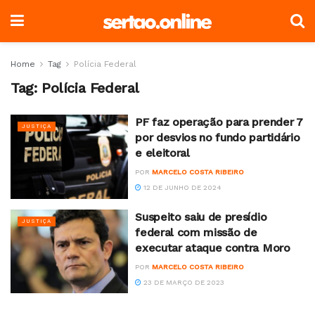
Home
Tag
Polícia Federal
Tag:
Polícia Federal
PF faz operação para prender 7
JUSTIÇA
por desvios no fundo partidário
e eleitoral
POR
MARCELO COSTA RIBEIRO
12 DE JUNHO DE 2024
Suspeito saiu de presídio
JUSTIÇA
federal com missão de
executar ataque contra Moro
POR
MARCELO COSTA RIBEIRO
23 DE MARÇO DE 2023