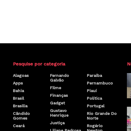
Pesquise por categoria
N
Alagoas
Fernando
Paraíba
Galvão
Apps
Pernambuco
Filme
Bahia
Piauí
Finanças
Brasil
Política
Gadget
Brasilia
Portugal
Gustavo
Cândido
Rio Grande Do
Henrique
Gomes
Norte
Justiça
Ceará
Rogério
Liliane Pedrosa
Newton