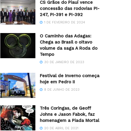
CS Grãos do Piauí vence
concessão das rodovias PI-
247, PI-391 e PI-392
1 DE FEVEREIRO DE 2024
O Caminho das Adagas:
Chega ao Brasil o oitavo
volume da saga A Roda do
Tempo
30 DE JANEIRO DE 2023
Festival de Inverno começa
hoje em Pedro II
8 DE JUNHO DE 2023
Três Coringas, de Geoff
Johns e Jason Fabok, faz
homenagem a Piada Mortal
20 DE ABRIL DE 2021