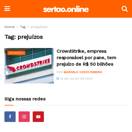
Home
Tag
prejuízos
Tag:
prejuízos
CrowdStrike, empresa
ECONOMIA
responsável por pane, tem
prejuízo de R$ 50 bilhões
POR
MARCELO COSTA RIBEIRO
19 DE JULHO DE 2024
Siga nossas redes