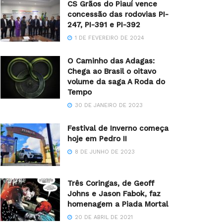
CS Grãos do Piauí vence
concessão das rodovias PI-
247, PI-391 e PI-392
1 DE FEVEREIRO DE 2024
O Caminho das Adagas:
Chega ao Brasil o oitavo
volume da saga A Roda do
Tempo
30 DE JANEIRO DE 2023
Festival de Inverno começa
hoje em Pedro II
8 DE JUNHO DE 2023
Três Coringas, de Geoff
Johns e Jason Fabok, faz
homenagem a Piada Mortal
20 DE ABRIL DE 2021