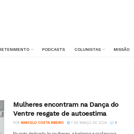
RETENIMENTO
PODCASTS
COLUNISTAS
MISSÃO
Mulheres encontram na Dança do
Ventre resgate de autoestima
POR
MARCELO COSTA RIBEIRO
7 DE MARÇO DE 2024
0
No mês dedicado às mulheres, a bailarina e professora