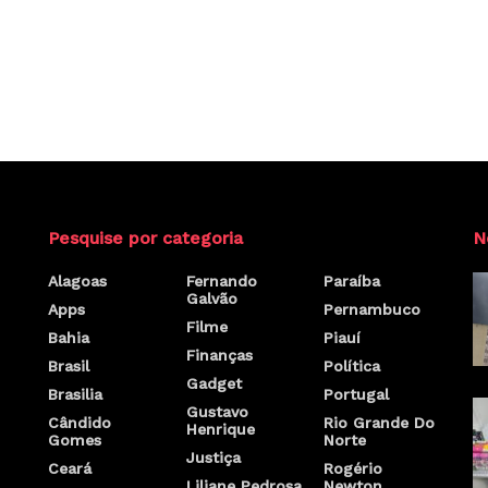
Pesquise por categoria
N
Alagoas
Fernando
Paraíba
Galvão
Apps
Pernambuco
Filme
Bahia
Piauí
Finanças
Brasil
Política
Gadget
Brasilia
Portugal
Gustavo
Cândido
Rio Grande Do
Henrique
Gomes
Norte
Justiça
Ceará
Rogério
Liliane Pedrosa
Newton