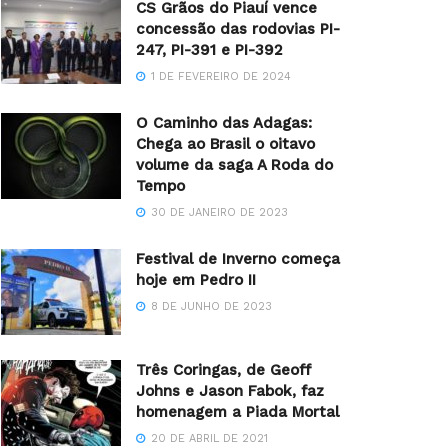
CS Grãos do Piauí vence
concessão das rodovias PI-
247, PI-391 e PI-392
1 DE FEVEREIRO DE 2024
O Caminho das Adagas:
Chega ao Brasil o oitavo
volume da saga A Roda do
Tempo
30 DE JANEIRO DE 2023
Festival de Inverno começa
hoje em Pedro II
8 DE JUNHO DE 2023
Três Coringas, de Geoff
Johns e Jason Fabok, faz
homenagem a Piada Mortal
20 DE ABRIL DE 2021