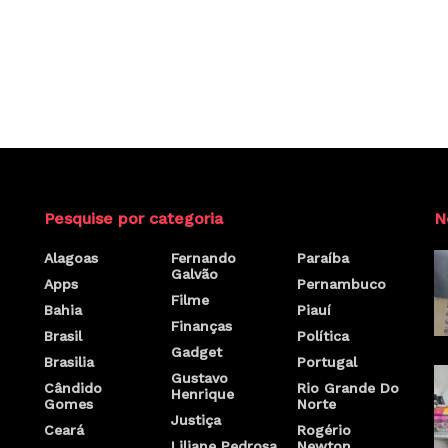
Pesquise por categoria
N
Alagoas
Fernando
Paraíba
Galvão
Apps
Pernambuco
Filme
Bahia
Piauí
Finanças
Brasil
Política
Gadget
Brasilia
Portugal
Gustavo
Cândido
Rio Grande Do
Henrique
Gomes
Norte
Justiça
Ceará
Rogério
Liliane Pedrosa
Newton