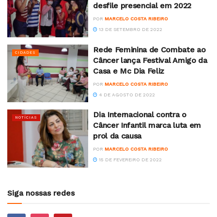
desfile presencial em 2022
POR
MARCELO COSTA RIBEIRO
13 DE SETEMBRO DE 2022
Rede Feminina de Combate ao
CIDADES
Câncer lança Festival Amigo da
Casa e Mc Dia Feliz
POR
MARCELO COSTA RIBEIRO
4 DE AGOSTO DE 2022
Dia Internacional contra o
NOTÍCIAS
Câncer Infantil marca luta em
prol da causa
POR
MARCELO COSTA RIBEIRO
15 DE FEVEREIRO DE 2022
Siga nossas redes