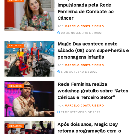
CIDADES
impulsionada pela Rede
Feminina de Combate ao
Câncer
POR
MARCELO COSTA RIBEIRO
28 DE NOVEMBRO DE 2022
Magic Day acontece neste
CIDADES
sábado (08) com super-heróis e
personagens infantis
POR
MARCELO COSTA RIBEIRO
5 DE OUTUBRO DE 2022
Rede Feminina realiza
CIDADES
workshop gratuito sobre “Artes
Cênicas e Terceiro Setor”
POR
MARCELO COSTA RIBEIRO
21 DE SETEMBRO DE 2022
Após dois anos, Magic Day
CIDADES
retoma programação com o