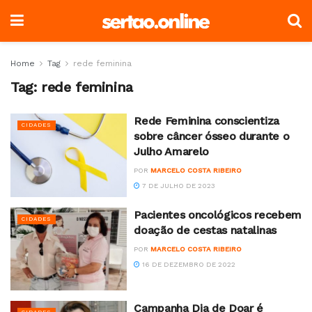
Home
Tag
rede feminina
Tag:
rede feminina
Rede Feminina conscientiza
CIDADES
sobre câncer ósseo durante o
Julho Amarelo
POR
MARCELO COSTA RIBEIRO
7 DE JULHO DE 2023
Pacientes oncológicos recebem
CIDADES
doação de cestas natalinas
POR
MARCELO COSTA RIBEIRO
16 DE DEZEMBRO DE 2022
Campanha Dia de Doar é