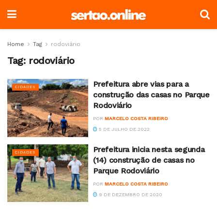
Home
Tag
rodoviário
Tag:
rodoviário
Prefeitura abre vias para a
CIDADES
construção das casas no Parque
Rodoviário
POR
MARCELO COSTA RIBEIRO
5 DE JULHO DE 2022
Prefeitura inicia nesta segunda
CIDADES
(14) construção de casas no
Parque Rodoviário
POR
MARCELO COSTA RIBEIRO
9 DE DEZEMBRO DE 2020