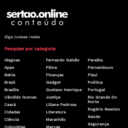
Siga nossas redes
Pesquise por categoria
Alagoas
Fernando Galvão
Paraíba
Apps
Filme
Pernambuco
Bahia
Finanças
Piauí
Brasil
Gadget
Política
Brasilia
Gustavo Henrique
Portugal
Cândido Gomes
Justiça
Rio Grande Do
Norte
Ceará
Liliane Pedrosa
Rogério Newton
Cidades
Literatura
Saúde
Ciência
Maranhão
Segurança
Colunistas
Marcas