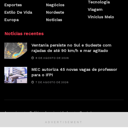
Tecnologia
Esportes
Negócios
Viagem
Estilo De Vida
Nordeste
Vinicius Melo
Europa
Notícias
Notícias recentes
Ventania persiste no Sul e Sudeste com
rajadas de até 90 km/h e mar agitado
8 DE AGOSTO DE 2026
MEC autoriza 45 novas vagas de professor
para o IFPI
7 DE AGOSTO DE 2026
Anunciar
Política de privacidade
Contato
ADVERTISEMENT
© Sertao.online