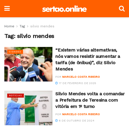
Home
Tag
silvio mendes
Tag:
silvio mendes
“Existem várias alternativas,
CIDADES
nós vamos resistir aumentar a
tarifa (de ônibus)”, diz Silvio
Mendes
POR
MARCELO COSTA RIBEIRO
17 DE FEVEREIRO DE 2025
Silvio Mendes volta a comandar
NOTÍCIAS
a Prefeitura de Teresina com
vitória em 1º turno
POR
MARCELO COSTA RIBEIRO
6 DE OUTUBRO DE 2024