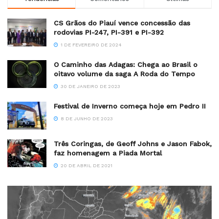
CS Grãos do Piauí vence concessão das
rodovias PI-247, PI-391 e PI-392
1 DE FEVEREIRO DE 2024
O Caminho das Adagas: Chega ao Brasil o
oitavo volume da saga A Roda do Tempo
30 DE JANEIRO DE 2023
Festival de Inverno começa hoje em Pedro II
8 DE JUNHO DE 2023
Três Coringas, de Geoff Johns e Jason Fabok,
faz homenagem a Piada Mortal
20 DE ABRIL DE 2021