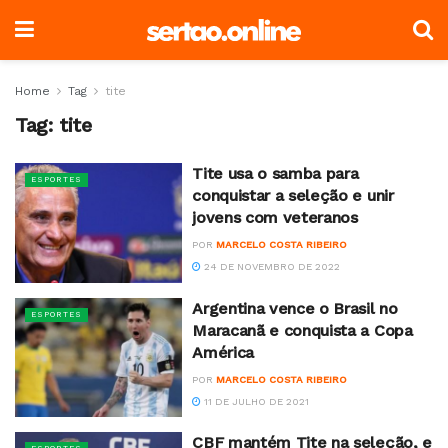
Home
Tag
tite
Tag:
tite
Tite usa o samba para
ESPORTES
conquistar a seleção e unir
jovens com veteranos
POR
MARCELO COSTA RIBEIRO
24 DE NOVEMBRO DE 2022
Argentina vence o Brasil no
ESPORTES
Maracanã e conquista a Copa
América
POR
MARCELO COSTA RIBEIRO
11 DE JULHO DE 2021
CBF mantém Tite na seleção, e