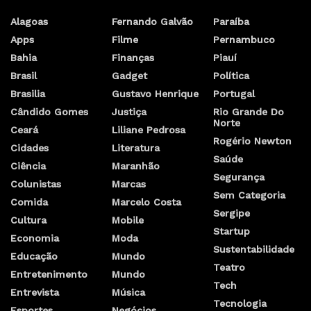
Alagoas
Fernando Galvão
Paraíba
Apps
Filme
Pernambuco
Bahia
Finanças
Piauí
Brasil
Gadget
Política
Brasilia
Gustavo Henrique
Portugal
Cândido Gomes
Justiça
Rio Grande Do
Norte
Ceará
Liliane Pedrosa
Rogério Newton
Cidades
Literatura
Saúde
Ciência
Maranhão
Segurança
Colunistas
Marcas
Sem Categoria
Comida
Marcelo Costa
Sergipe
Cultura
Mobile
Startup
Economia
Moda
Sustentabilidade
Educação
Mundo
Teatro
Entretenimento
Mundo
Tech
Entrevista
Música
Tecnologia
Esportes
Negócios