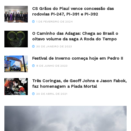
CS Grãos do Piauí vence concessão das
rodovias PI-247, PI-391 e PI-392
1 DE FEVEREIRO DE 2024
O Caminho das Adagas: Chega ao Brasil o
oitavo volume da saga A Roda do Tempo
30 DE JANEIRO DE 2023
Festival de Inverno começa hoje em Pedro II
8 DE JUNHO DE 2023
Três Coringas, de Geoff Johns e Jason Fabok,
faz homenagem a Piada Mortal
20 DE ABRIL DE 2021