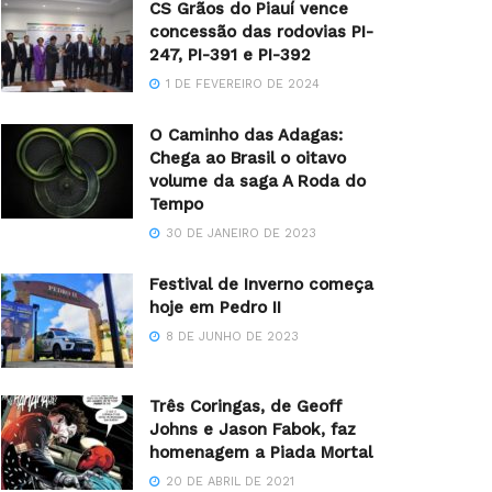
CS Grãos do Piauí vence
concessão das rodovias PI-
247, PI-391 e PI-392
1 DE FEVEREIRO DE 2024
O Caminho das Adagas:
Chega ao Brasil o oitavo
volume da saga A Roda do
Tempo
30 DE JANEIRO DE 2023
Festival de Inverno começa
hoje em Pedro II
8 DE JUNHO DE 2023
Três Coringas, de Geoff
Johns e Jason Fabok, faz
homenagem a Piada Mortal
20 DE ABRIL DE 2021