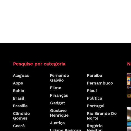
Pesquise por categoria
N
Alagoas
Fernando
Paraíba
Galvão
Apps
Pernambuco
Filme
Bahia
Piauí
Finanças
Brasil
Política
Gadget
Brasilia
Portugal
Gustavo
Cândido
Rio Grande Do
Henrique
Gomes
Norte
Justiça
Ceará
Rogério
Liliane Pedrosa
Newton