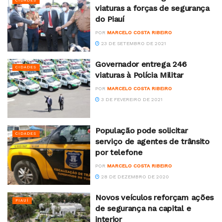
CIDADES
viaturas a forças de segurança
do Piauí
POR
MARCELO COSTA RIBEIRO
23 DE SETEMBRO DE 2021
Governador entrega 246
CIDADES
viaturas à Polícia Militar
POR
MARCELO COSTA RIBEIRO
3 DE FEVEREIRO DE 2021
População pode solicitar
CIDADES
serviço de agentes de trânsito
por telefone
POR
MARCELO COSTA RIBEIRO
28 DE DEZEMBRO DE 2020
Novos veículos reforçam ações
PIAUÍ
de segurança na capital e
interior