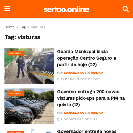
Home
Tag
viaturas
Tag:
viaturas
Guarda Municipal inicia
CIDADES
operação Centro Seguro a
partir de hoje (22)
POR
MARCELO COSTA RIBEIRO
22 DE NOVEMBRO DE 2023
Governo entrega 200 novas
CIDADES
viaturas pick-ups para a PM na
quinta (12)
POR
MARCELO COSTA RIBEIRO
9 DE OUTUBRO DE 2023
Governador entrega novas