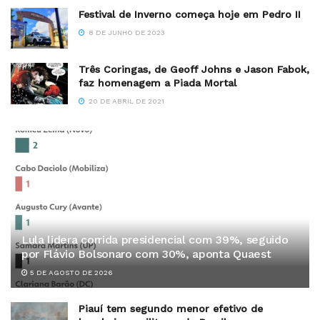
Festival de Inverno começa hoje em Pedro II
8 DE JUNHO DE 2023
Três Coringas, de Geoff Johns e Jason Fabok,
faz homenagem a Piada Mortal
20 DE ABRIL DE 2021
Lula lidera corrida presidencial com 39%, seguido
por Flávio Bolsonaro com 30%, aponta Quaest
5 DE AGOSTO DE 2026
Piauí tem segundo menor efetivo de