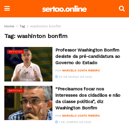
Home
Tag
washinton bonfim
Tag:
washinton bonfim
Professor Washington Bonfim
NOTÍCIAS
desiste da pré-candidatura ao
Governo do Estado
POR
MARCELO COSTA RIBEIRO
30 DE MARÇO DE 2022
“Precisamos focar nos
NOTÍCIAS
interesses dos cidadãos e não
da classe política”, diz
Washington Bonfim
POR
MARCELO COSTA RIBEIRO
1 DE JANEIRO DE 2022