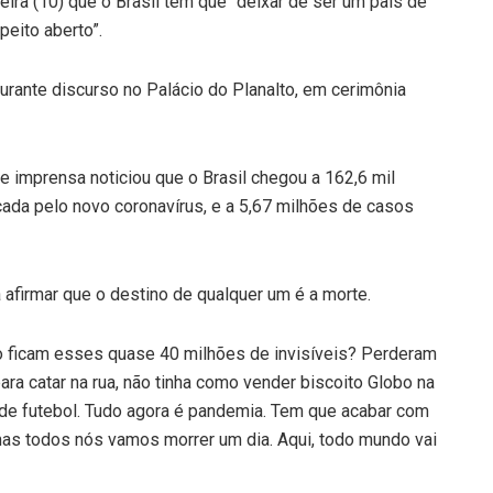
eira (10) que o Brasil tem que “deixar de ser um país de
peito aberto”.
urante discurso no Palácio do Planalto, em cerimônia
e imprensa noticiou que o Brasil chegou a 162,6 mil
ada pelo novo coronavírus, e a 5,67 milhões de casos
 afirmar que o destino de qualquer um é a morte.
 ficam esses quase 40 milhões de invisíveis? Perderam
 para catar na rua, não tinha como vender biscoito Globo na
 de futebol. Tudo agora é pandemia. Tem que acabar com
as todos nós vamos morrer um dia. Aqui, todo mundo vai