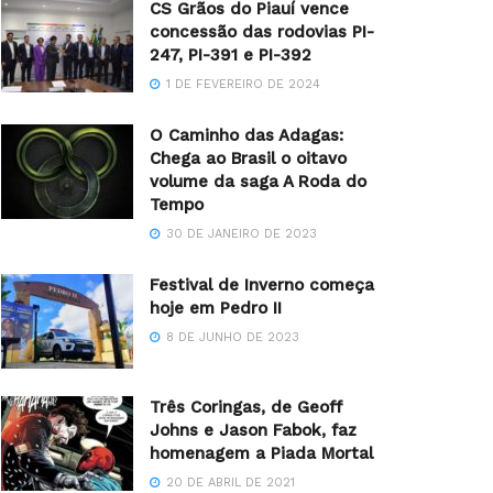
CS Grãos do Piauí vence
concessão das rodovias PI-
247, PI-391 e PI-392
1 DE FEVEREIRO DE 2024
O Caminho das Adagas:
Chega ao Brasil o oitavo
volume da saga A Roda do
Tempo
30 DE JANEIRO DE 2023
Festival de Inverno começa
hoje em Pedro II
8 DE JUNHO DE 2023
Três Coringas, de Geoff
Johns e Jason Fabok, faz
homenagem a Piada Mortal
20 DE ABRIL DE 2021