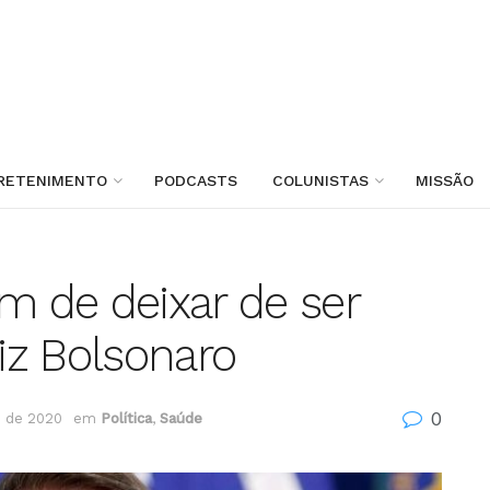
RETENIMENTO
PODCASTS
COLUNISTAS
MISSÃO
em de deixar de ser
diz Bolsonaro
0
 de 2020
em
Política
,
Saúde