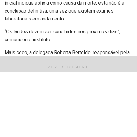
inicial indique asfixia como causa da morte, esta não é a
conclusão definitiva, uma vez que existem exames
laboratoriais em andamento.
“Os laudos devem ser concluídos nos próximos dias”,
comunicou o instituto.
Mais cedo, a delegada Roberta Bertoldo, responsável pela
investigação do caso, já havia comentado sobre essa
suspeita. “Se supõe que ele tenha sido asfixiado, ou seja,
ADVERTISEMENT
não conseguia respirar bem naquele momento e, por isso,
entrou em óbito”, disse.
A investigação foi iniciada já durante a madrugada pelo
delegado plantonista Leandro Bodoia, que foi ao local fazer
o atendimento. De manhã, a 2ª DHPP (Delegacia de
Homicídios e Proteção à Pessoa), da qual a delegada
Bertoldo é titular, assumiu o caso.