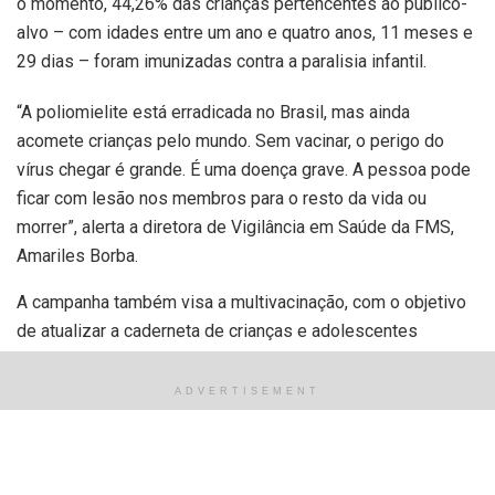
o momento, 44,26% das crianças pertencentes ao público-
alvo – com idades entre um ano e quatro anos, 11 meses e
29 dias – foram imunizadas contra a paralisia infantil.
“A poliomielite está erradicada no Brasil, mas ainda
acomete crianças pelo mundo. Sem vacinar, o perigo do
vírus chegar é grande. É uma doença grave. A pessoa pode
ficar com lesão nos membros para o resto da vida ou
morrer”, alerta a diretora de Vigilância em Saúde da FMS,
Amariles Borba.
A campanha também visa a multivacinação, com o objetivo
de atualizar a caderneta de crianças e adolescentes
menores de 15 anos de idade. “Solicitamos que os
responsáveis aproveitem a prorrogação da campanha para
ADVERTISEMENT
levar as crianças e adolescentes às salas de vacina. É de
extrema importância aumentar a cobertura vacinal, pois as
vacinas previnem várias doenças e evitam surtos. Isso é