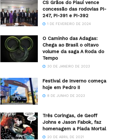
CS Grãos do Piauí vence
concessão das rodovias PI-
247, PI-391 e PI-392
1 DE FEVEREIRO DE 2024
O Caminho das Adagas:
Chega ao Brasil o oitavo
volume da saga A Roda do
Tempo
30 DE JANEIRO DE 2023
Festival de Inverno começa
hoje em Pedro II
8 DE JUNHO DE 2023
Três Coringas, de Geoff
Johns e Jason Fabok, faz
homenagem a Piada Mortal
20 DE ABRIL DE 2021