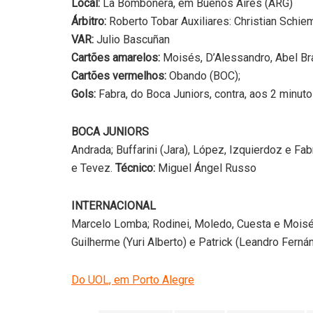
Local:
La Bombonera, em Buenos Aires (ARG)
Árbitro:
Roberto Tobar Auxiliares: Christian Schie
VAR:
Julio Bascuñan
Cartões amarelos:
Moisés, D’Alessandro, Abel B
Cartões vermelhos:
Obando (BOC);
Gols:
Fabra, do Boca Juniors, contra, aos 2 minu
BOCA JUNIORS
Andrada; Buffarini (Jara), López, Izquierdoz e Fa
e Tevez.
Técnico:
Miguel Ángel Russo
INTERNACIONAL
Marcelo Lomba; Rodinei, Moledo, Cuesta e Moisé
Guilherme (Yuri Alberto) e Patrick (Leandro Fern
Do UOL, em Porto Alegre