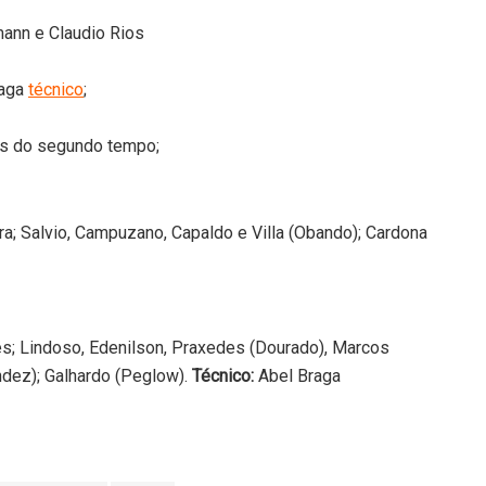
mann e Claudio Rios
raga
técnico
;
tos do segundo tempo;
bra; Salvio, Campuzano, Capaldo e Villa (Obando); Cardona
s; Lindoso, Edenilson, Praxedes (Dourado), Marcos
ández); Galhardo (Peglow).
Técnico:
Abel Braga