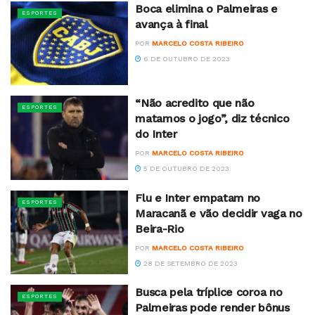
Boca elimina o Palmeiras e
ESPORTES
avança à final
POR
MARCELO COSTA RIBEIRO
6 DE OUTUBRO DE 2023
“Não acredito que não
ESPORTES
matamos o jogo”, diz técnico
do Inter
POR
MARCELO COSTA RIBEIRO
5 DE OUTUBRO DE 2023
Flu e Inter empatam no
ESPORTES
Maracanã e vão decidir vaga no
Beira-Rio
POR
MARCELO COSTA RIBEIRO
28 DE SETEMBRO DE 2023
Busca pela tríplice coroa no
ESPORTES
Palmeiras pode render bônus