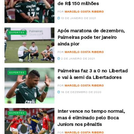
de R$ 150 milhões
POR
MARCELO COSTA RIBEIRO
13 DE JANEIRO DE 2021
Após maratona de dezembro,
ESPORTES
Palmeiras pode ter janeiro
ainda pior
POR
MARCELO COSTA RIBEIRO
2 DE JANEIRO DE 2021
Palmeiras faz 3 a 0 no Libertad
ESPORTES
e vai à semi da Libertadores
POR
MARCELO COSTA RIBEIRO
16 DE DEZEMBRO DE 2020
Inter vence no tempo normal,
ESPORTES
mas é eliminado pelo Boca
Juniors nos pênaltis
POR
MARCELO COSTA RIBEIRO