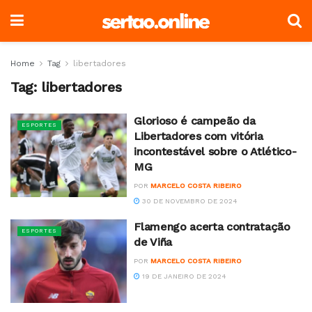
Home
Tag
libertadores
Tag:
libertadores
Glorioso é campeão da
ESPORTES
Libertadores com vitória
incontestável sobre o Atlético-
MG
POR
MARCELO COSTA RIBEIRO
30 DE NOVEMBRO DE 2024
Flamengo acerta contratação
ESPORTES
de Viña
POR
MARCELO COSTA RIBEIRO
19 DE JANEIRO DE 2024