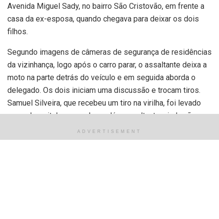
Avenida Miguel Sady, no bairro São Cristovão, em frente a
casa da ex-esposa, quando chegava para deixar os dois
filhos.
Segundo imagens de câmeras de segurança de residências
da vizinhança, logo após o carro parar, o assaltante deixa a
moto na parte detrás do veículo e em seguida aborda o
delegado. Os dois iniciam uma discussão e trocam tiros.
Samuel Silveira, que recebeu um tiro na virilha, foi levado
para o hospital e passa bem. Já o assaltante, ainda não
identificado, também foi atingido e morreu próximo ao local.
ADVERTISEMENT