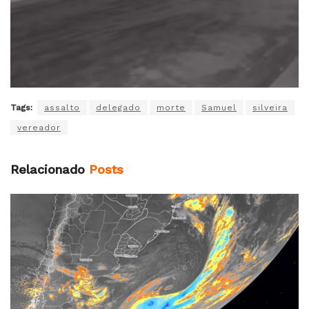
Tags:
assalto
delegado
morte
Samuel
silveira
vereador
Relacionado
Posts