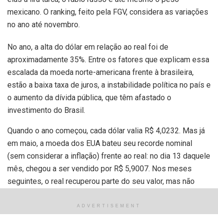
mexicano. O ranking, feito pela FGV, considera as variações
no ano até novembro.
No ano, a alta do dólar em relação ao real foi de
aproximadamente 35%. Entre os fatores que explicam essa
escalada da moeda norte-americana frente à brasileira,
estão a baixa taxa de juros, a instabilidade política no país e
o aumento da dívida pública, que têm afastado o
investimento do Brasil.
Quando o ano começou, cada dólar valia R$ 4,0232. Mas já
em maio, a moeda dos EUA bateu seu recorde nominal
(sem considerar a inflação) frente ao real: no dia 13 daquele
mês, chegou a ser vendido por R$ 5,9007. Nos meses
seguintes, o real recuperou parte do seu valor, mas não
conseguiu retomar — nem de perto — o patamar de janeiro.
ADVERTISEMENT
“Apesar de a desvalorização do real ter diminuído a partir