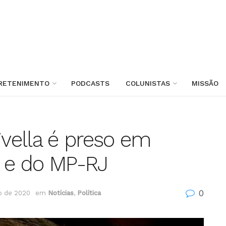
RETENIMENTO
PODCASTS
COLUNISTAS
MISSÃO
ivella é preso em
a e do MP-RJ
0
o de 2020
em
Notícias
,
Política