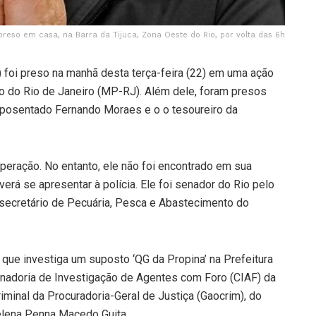
i preso em casa, na Barra da Tijuca, Zona Oeste do Rio, por volta das 6h
) foi preso na manhã desta terça-feira (22) em uma ação
lico do Rio de Janeiro (MP-RJ). Além dele, foram presos
posentado Fernando Moraes e o o tesoureiro da
eração. No entanto, ele não foi encontrado em sua
erá se apresentar à polícia. Ele foi senador do Rio pelo
i secretário de Pecuária, Pesca e Abastecimento do
ue investiga um suposto ‘QG da Propina’ na Prefeitura
adoria de Investigação de Agentes com Foro (CIAF) da
Criminal da Procuradoria-Geral de Justiça (Gaocrim), do
lena Penna Macedo Guita.