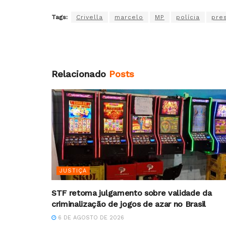
Tags:
Crivella
marcelo
MP
polícia
pre
Relacionado
Posts
JUSTIÇA
STF retoma julgamento sobre validade da
criminalização de jogos de azar no Brasil
6 DE AGOSTO DE 2026