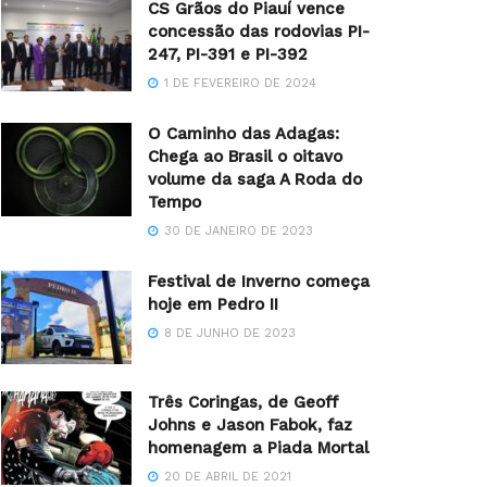
CS Grãos do Piauí vence
concessão das rodovias PI-
247, PI-391 e PI-392
1 DE FEVEREIRO DE 2024
O Caminho das Adagas:
Chega ao Brasil o oitavo
volume da saga A Roda do
Tempo
30 DE JANEIRO DE 2023
Festival de Inverno começa
hoje em Pedro II
8 DE JUNHO DE 2023
Três Coringas, de Geoff
Johns e Jason Fabok, faz
homenagem a Piada Mortal
20 DE ABRIL DE 2021