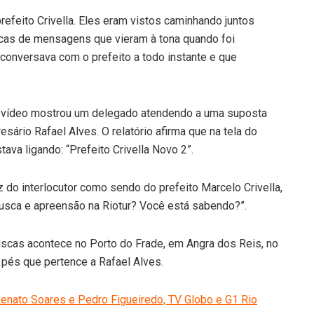
efeito Crivella. Eles eram vistos caminhando juntos
ocas de mensagens que vieram à tona quando foi
onversava com o prefeito a todo instante e que
m vídeo mostrou um delegado atendendo a uma suposta
resário Rafael Alves. O relatório afirma que na tela do
ava ligando: “Prefeito Crivella Novo 2”.
 do interlocutor como sendo do prefeito Marcelo Crivella,
busca e apreensão na Riotur? Você está sabendo?”.
scas acontece no Porto do Frade, em Angra dos Reis, no
 pés que pertence a Rafael Alves.
Renato Soares e Pedro Figueiredo, TV Globo e G1 Rio