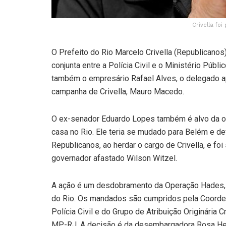
Crivella fo
O Prefeito do Rio Marcelo Crivella (Republicanos
conjunta entre a Polícia Civil e o Ministério Púb
também o empresário Rafael Alves, o delegado a
campanha de Crivella, Mauro Macedo.
O ex-senador Eduardo Lopes também é alvo da op
casa no Rio. Ele teria se mudado para Belém e dev
Republicanos, ao herdar o cargo de Crivella, e fo
governador afastado Wilson Witzel.
A ação é um desdobramento da Operação Hades, q
do Rio. Os mandados são cumpridos pela Coorden
Polícia Civil e do Grupo de Atribuição Originária 
MP-RJ. A decisão é da desembargadora Rosa He