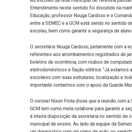
As escolas da rede municipal de Teresina passar
Entendimento neste sentido foi discutido na manhã
Educação, professor Nouga Cardoso e o Comandant
entre a SEMEC e a GCM está sendo no sentido d
escolas, bem como garantir a segurança de aluno
O secretário Nouga Cardoso, juntamente com a eq
referentes aos arrombamentos registrados de jane
boletins de ocorrência, com roubos de computado
eletrodomésticos e fiação elétrica. “Já estamos
escolares com suas estruturas, localização e to
importante contarmos com o apoio da Guarda Muni
O coronel Nixon Frota disse que a reunião com a
GCM tem como meta colaborar para garantir a s
à inteira disposição da secretaria no sentido de 
municipal de ensino. Ao lado da equipe da Semec
um diagnóstico com um plano de ação, no sentido