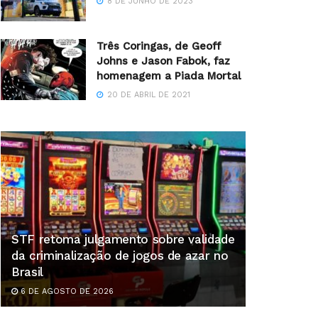
8 DE JUNHO DE 2023
Três Coringas, de Geoff
Johns e Jason Fabok, faz
homenagem a Piada Mortal
20 DE ABRIL DE 2021
STF retoma julgamento sobre validade
da criminalização de jogos de azar no
Brasil
6 DE AGOSTO DE 2026