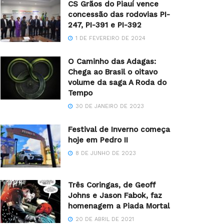
CS Grãos do Piauí vence
concessão das rodovias PI-
247, PI-391 e PI-392
1 DE FEVEREIRO DE 2024
O Caminho das Adagas:
Chega ao Brasil o oitavo
volume da saga A Roda do
Tempo
30 DE JANEIRO DE 2023
Festival de Inverno começa
hoje em Pedro II
8 DE JUNHO DE 2023
Três Coringas, de Geoff
Johns e Jason Fabok, faz
homenagem a Piada Mortal
20 DE ABRIL DE 2021