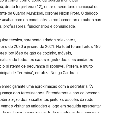
ão a contar com o apoio da Guarda Municipal.
, desta terça-feira (12), entre o secretário municipal de
e da Guarda Municipal, coronel Nixon Frota. O diálogo
e acabar com os constantes arrombamentos e roubos nas
s, professores, funcionários e comunidade.
uipe técnica, apresentou dados relevantes,
iro de 2020 a janeiro de 2021. No total foram feitos 189
res, botijões de gás de cozinha, móveis,
 analisando todos os casos registrados e as unidades
do o sistema de segurança disponível. Porém, é muito
cipal de Teresina”, enfatiza Nouga Cardoso.
 Semec garante uma aproximação com a secretaria. “A
egurança dos teresinenses. Entendemos e nos colocamos
coibir a ação dos assaltantes junto às escolas da rede
 vamos visitar as unidades e logo em seguida apresentar
 de melhorar e aperfeiçoar todo o sistema de segurança