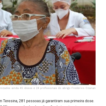
izados ainda 45 idosos e 24 profissionais do abrigo Frederico Ozanan
m Teresina, 281 pessoas já garantiram sua primeira dose.