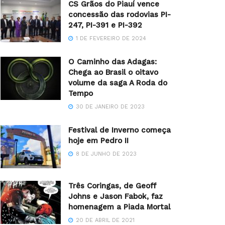
CS Grãos do Piauí vence
concessão das rodovias PI-
247, PI-391 e PI-392
1 DE FEVEREIRO DE 2024
O Caminho das Adagas:
Chega ao Brasil o oitavo
volume da saga A Roda do
Tempo
30 DE JANEIRO DE 2023
Festival de Inverno começa
hoje em Pedro II
8 DE JUNHO DE 2023
Três Coringas, de Geoff
Johns e Jason Fabok, faz
homenagem a Piada Mortal
20 DE ABRIL DE 2021