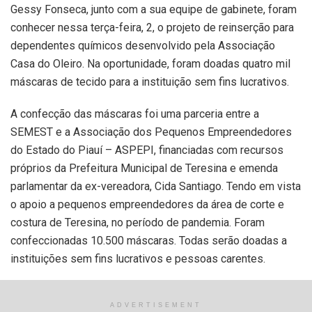
Gessy Fonseca, junto com a sua equipe de gabinete, foram
conhecer nessa terça-feira, 2, o projeto de reinserção para
dependentes químicos desenvolvido pela Associação
Casa do Oleiro. Na oportunidade, foram doadas quatro mil
máscaras de tecido para a instituição sem fins lucrativos.
A confecção das máscaras foi uma parceria entre a
SEMEST e a Associação dos Pequenos Empreendedores
do Estado do Piauí – ASPEPI, financiadas com recursos
próprios da Prefeitura Municipal de Teresina e emenda
parlamentar da ex-vereadora, Cida Santiago. Tendo em vista
o apoio a pequenos empreendedores da área de corte e
costura de Teresina, no período de pandemia. Foram
confeccionadas 10.500 máscaras. Todas serão doadas a
instituições sem fins lucrativos e pessoas carentes.
A secretária, Gessy Fonseca ressaltou a importância
dessas parcerias neste período de pandemia para os
ADVERTISEMENT