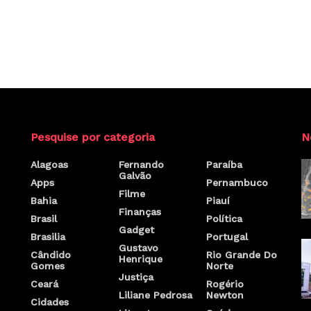
Pesquise por categoria
N
Alagoas
Fernando
Paraíba
Galvão
Apps
Pernambuco
Filme
Bahia
Piauí
Finanças
Brasil
Política
Gadget
Brasilia
Portugal
Gustavo
Cândido
Rio Grande Do
Henrique
Gomes
Norte
Justiça
Ceará
Rogério
Liliane Pedrosa
Newton
Cidades