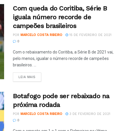
Com queda do Coritiba, Série B
iguala número recorde de
campeões brasileiros
POR
MARCELO COSTA RIBEIRO
15 DE FEVEREIRO DE 2021
0
Com o rebaixamento do Coritiba, a Série B de 2021 vai,
pelo menos, igualar o número recorde de campeões
brasileiros. ...
LEIA MAIS
Botafogo pode ser rebaixado na
próxima rodada
POR
MARCELO COSTA RIBEIRO
3 DE FEVEREIRO DE 2021
0
Com o empate em 1 a 1 com o Palmeiras na última