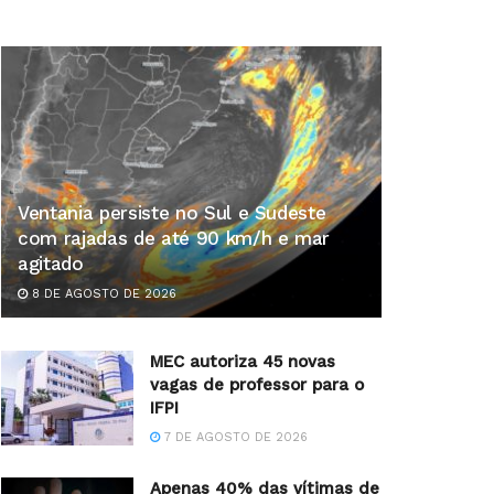
Ventania persiste no Sul e Sudeste
com rajadas de até 90 km/h e mar
agitado
8 DE AGOSTO DE 2026
MEC autoriza 45 novas
vagas de professor para o
IFPI
7 DE AGOSTO DE 2026
Apenas 40% das vítimas de