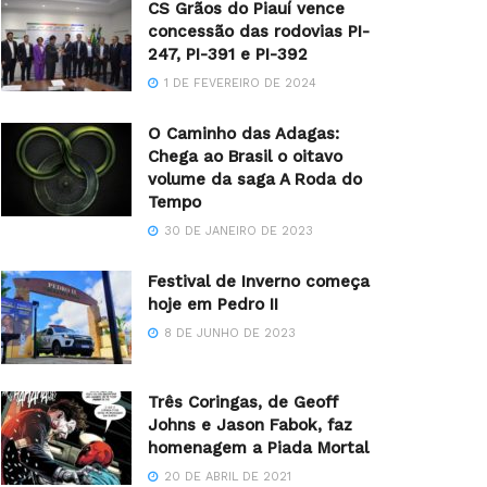
CS Grãos do Piauí vence
concessão das rodovias PI-
247, PI-391 e PI-392
1 DE FEVEREIRO DE 2024
O Caminho das Adagas:
Chega ao Brasil o oitavo
volume da saga A Roda do
Tempo
30 DE JANEIRO DE 2023
Festival de Inverno começa
hoje em Pedro II
8 DE JUNHO DE 2023
Três Coringas, de Geoff
Johns e Jason Fabok, faz
homenagem a Piada Mortal
20 DE ABRIL DE 2021