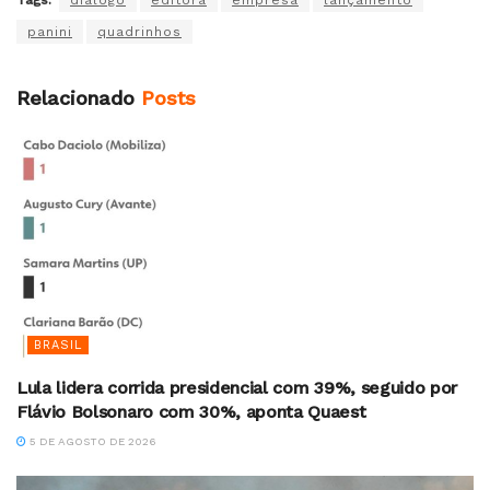
Tags:
diálogo
editora
empresa
lançamento
panini
quadrinhos
Relacionado
Posts
BRASIL
Lula lidera corrida presidencial com 39%, seguido por
Flávio Bolsonaro com 30%, aponta Quaest
5 DE AGOSTO DE 2026