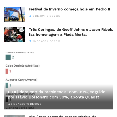
Festival de Inverno começa hoje em Pedro II
8 DE JUNHO DE 2023
Três Coringas, de Geoff Johns e Jason Fabok,
faz homenagem a Piada Mortal
20 DE ABRIL DE 2021
Lula lidera corrida presidencial com 39%, seguido
por Flávio Bolsonaro com 30%, aponta Quaest
5 DE AGOSTO DE 2026
Piauí tem segundo menor efetivo de