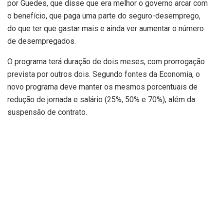
por Guedes, que disse que era melhor o governo arcar com
o benefício, que paga uma parte do seguro-desemprego,
do que ter que gastar mais e ainda ver aumentar o número
de desempregados.
O programa terá duração de dois meses, com prorrogação
prevista por outros dois. Segundo fontes da Economia, o
novo programa deve manter os mesmos porcentuais de
redução de jornada e salário (25%, 50% e 70%), além da
suspensão de contrato.
O governo estudou como uma das possibilidades que as
últimas duas parcelas possam ser pagas utilizando
recursos do FAT (Fundo de Amparo ao Trabalhador), que
paga o programa do seguro-desemprego e o abono salarial.
O ministro citou, como exemplo, que hoje um trabalhador é
demitido e recebe R$ 1.000 de seguro-desemprego. “Por
que não dar R$ 500 para ter um seguro-emprego? Ao invés