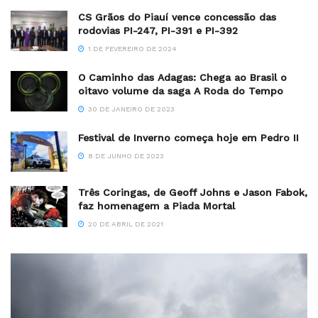
CS Grãos do Piauí vence concessão das
rodovias PI-247, PI-391 e PI-392
1 DE FEVEREIRO DE 2024
O Caminho das Adagas: Chega ao Brasil o
oitavo volume da saga A Roda do Tempo
30 DE JANEIRO DE 2023
Festival de Inverno começa hoje em Pedro II
8 DE JUNHO DE 2023
Três Coringas, de Geoff Johns e Jason Fabok,
faz homenagem a Piada Mortal
20 DE ABRIL DE 2021