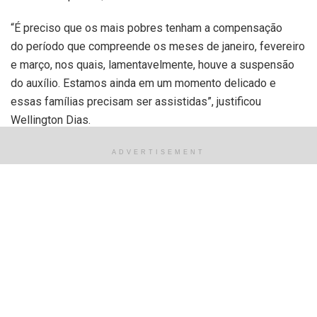
“É preciso que os mais pobres tenham a compensação
do período que compreende os meses de janeiro, fevereiro
e março, nos quais, lamentavelmente, houve a suspensão
do auxílio. Estamos ainda em um momento delicado e
essas famílias precisam ser assistidas”, justificou
Wellington Dias.
O governador explicou que foi solicitado também um
ADVERTISEMENT
pedido de descentralização do pagamento do benefício.
“Hoje, o pagamento está concentrado na Caixa Econômica
Federal e queremos evitar aglomerações. O que estamos
pedindo é esse pagamento também possa ser feito em
outras redes. Além da Caixa Econômica, existe o Banco do
Brasil e outros bancos que possuem uma rede com
condições de evitar filas e aglomerações, permitindo,
inclusive, agendamentos”, afirmou.