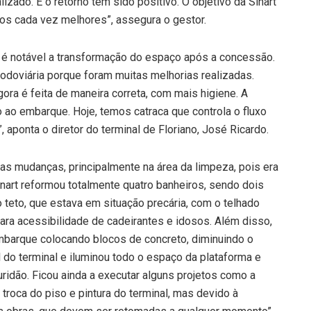
izado. E o retorno tem sido positivo. O objetivo da Sinart
iços cada vez melhores”, assegura o gestor.
, é notável a transformação do espaço após a concessão.
odoviária porque foram muitas melhorias realizadas.
ra é feita de maneira correta, com mais higiene. A
ao embarque. Hoje, temos catraca que controla o fluxo
 aponta o diretor do terminal de Floriano, José Ricardo.
s mudanças, principalmente na área da limpeza, pois era
inart reformou totalmente quatro banheiros, sendo dois
 teto, que estava em situação precária, com o telhado
ara acessibilidade de cadeirantes e idosos. Além disso,
barque colocando blocos de concreto, diminuindo o
l do terminal e iluminou todo o espaço da plataforma e
idão. Ficou ainda a executar alguns projetos como a
troca do piso e pintura do terminal, mas devido à