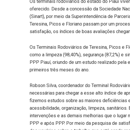
Os terminais rodoviários do estado do Piauí viv
oferecido. Desde a concessão da Sociedade Nacio
(Sinart), por meio da Superintendência de Parcer
Teresina, Picos e Floriano passam por um proces
satisfação, os índices de boas avaliações chega
Os Terminais Rodoviários de Teresina, Picos e F
como a limpeza (98,40%), segurança (87,2%) e sin
PPP Piauí, oriundo de um estudo realizado pela 
primeiros três meses do ano.
Robson Silva, coordenador do Terminal Rodoviári
necessárias para chegar a esse alto índice de a
fizemos estudos sobre as maiores deficiências e
acessibilidade, organização, limpeza, sanitários
intervenções e as demais melhorias que o lugar n
PPP e após PPP. Por meio da pesquisa de satisf