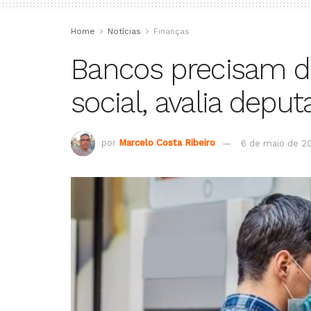
Home
Notícias
Finanças
Bancos precisam 
social, avalia depu
por
Marcelo Costa Ribeiro
6 de maio de 2