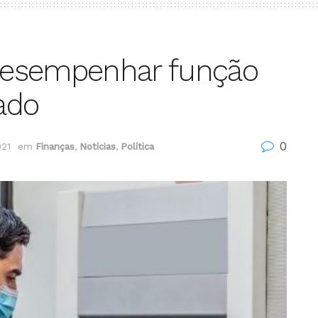
desempenhar função
tado
0
021
em
Finanças
,
Notícias
,
Política