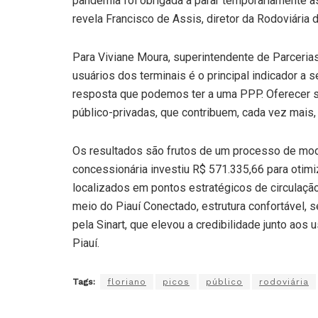
pandemia foi obrigada a parar temporariamente 
revela Francisco de Assis, diretor da Rodoviária 
Para Viviane Moura, superintendente de Parceri
usuários dos terminais é o principal indicador a s
resposta que podemos ter a uma PPP. Oferecer se
público-privadas, que contribuem, cada vez mais,
Os resultados são frutos de um processo de mode
concessionária investiu R$ 571.335,66 para otim
localizados em pontos estratégicos de circulação
meio do Piauí Conectado, estrutura confortável, 
pela Sinart, que elevou a credibilidade junto ao
Piauí.
Tags:
floriano
picos
público
rodoviária