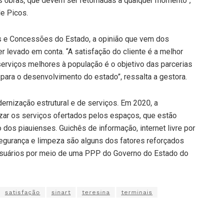
as obras, que devem ser retomadas a qualquer momento”,
de Picos.
as e Concessões do Estado, a opinião que vem dos
er levado em conta. “A satisfação do cliente é a melhor
rviços melhores à população é o objetivo das parcerias
 para o desenvolvimento do estado”, ressalta a gestora.
rnização estrutural e de serviços. Em 2020, a
izar os serviços ofertados pelos espaços, que estão
 dos piauienses. Guichês de informação, internet livre por
segurança e limpeza são alguns dos fatores reforçados
s usuários por meio de uma PPP do Governo do Estado do
satisfação
sinart
teresina
terminais