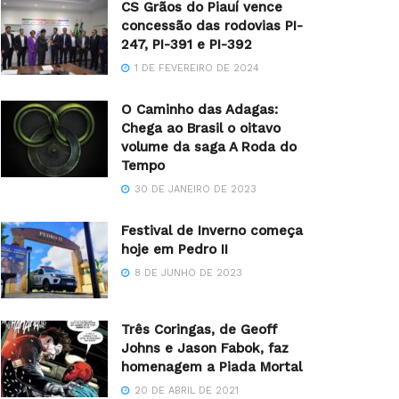
CS Grãos do Piauí vence
concessão das rodovias PI-
247, PI-391 e PI-392
1 DE FEVEREIRO DE 2024
O Caminho das Adagas:
Chega ao Brasil o oitavo
volume da saga A Roda do
Tempo
30 DE JANEIRO DE 2023
Festival de Inverno começa
hoje em Pedro II
8 DE JUNHO DE 2023
Três Coringas, de Geoff
Johns e Jason Fabok, faz
homenagem a Piada Mortal
20 DE ABRIL DE 2021