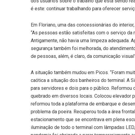
dos usuários sobre o trabalho que está sendo real
é este: continuar trabalhando para oferecer serv
Em Floriano, uma das concessionárias do interior
“As pessoas estão satisfeitas com o serviço da r
Antigamente, não havia uma limpeza adequada. Ago
segurança também foi melhorada, do atendimento 
de pessoas, além, é claro, da comunicação visual”,
A situação também mudou em Picos. “Foram muita
caótica a situação dos banheiros do terminal. A S
para servidores e dois para o público. Reformou o
quebrado em diversos locais. Colocou elevador p
reformou toda a plataforma de embarque e desem
problema da poeira. Recuperou toda a área fronta
estacionamento que se encontrava em plena escur
iluminação de todo o terminal com lâmpadas LED, 