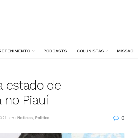
RETENIMENTO
PODCASTS
COLUNISTAS
MISSÃO
a estado de
 no Piauí
0
021
em
Notícias
,
Política