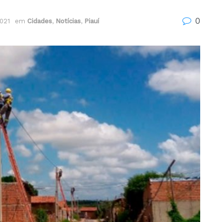
0
021
em
Cidades
,
Notícias
,
Piauí