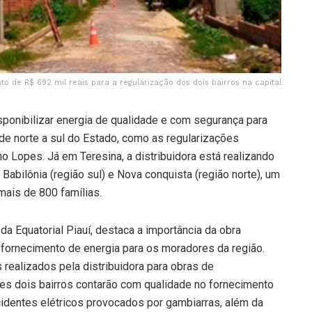
o de R$ 692 mil reais para a regularização dos dois bairros na capital
isponibilizar energia de qualidade e com segurança para
de norte a sul do Estado, como as regularizações
o Lopes. Já em Teresina, a distribuidora está realizando
a Babilônia (região sul) e Nova conquista (região norte), um
mais de 800 famílias.
 Equatorial Piauí, destaca a importância da obra
 fornecimento de energia para os moradores da região.
realizados pela distribuidora para obras de
stes dois bairros contarão com qualidade no fornecimento
cidentes elétricos provocados por gambiarras, além da