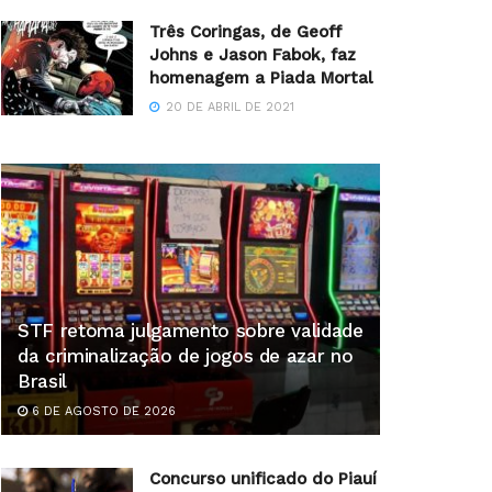
Três Coringas, de Geoff
Johns e Jason Fabok, faz
homenagem a Piada Mortal
20 DE ABRIL DE 2021
STF retoma julgamento sobre validade
da criminalização de jogos de azar no
Brasil
6 DE AGOSTO DE 2026
Concurso unificado do Piauí