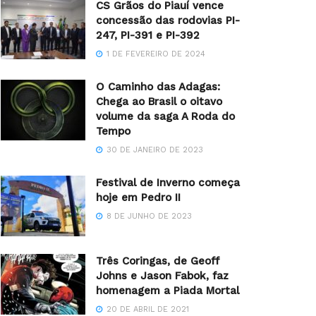
CS Grãos do Piauí vence
concessão das rodovias PI-
247, PI-391 e PI-392
1 DE FEVEREIRO DE 2024
O Caminho das Adagas:
Chega ao Brasil o oitavo
volume da saga A Roda do
Tempo
30 DE JANEIRO DE 2023
Festival de Inverno começa
hoje em Pedro II
8 DE JUNHO DE 2023
Três Coringas, de Geoff
Johns e Jason Fabok, faz
homenagem a Piada Mortal
20 DE ABRIL DE 2021