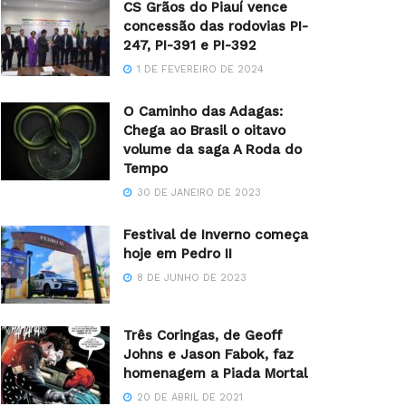
CS Grãos do Piauí vence
concessão das rodovias PI-
247, PI-391 e PI-392
1 DE FEVEREIRO DE 2024
O Caminho das Adagas:
Chega ao Brasil o oitavo
volume da saga A Roda do
Tempo
30 DE JANEIRO DE 2023
Festival de Inverno começa
hoje em Pedro II
8 DE JUNHO DE 2023
Três Coringas, de Geoff
Johns e Jason Fabok, faz
homenagem a Piada Mortal
20 DE ABRIL DE 2021