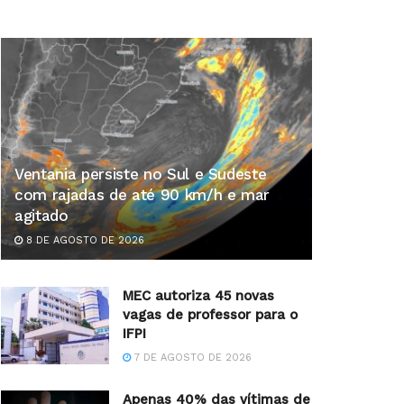
Ventania persiste no Sul e Sudeste
com rajadas de até 90 km/h e mar
agitado
8 DE AGOSTO DE 2026
MEC autoriza 45 novas
vagas de professor para o
IFPI
7 DE AGOSTO DE 2026
Apenas 40% das vítimas de