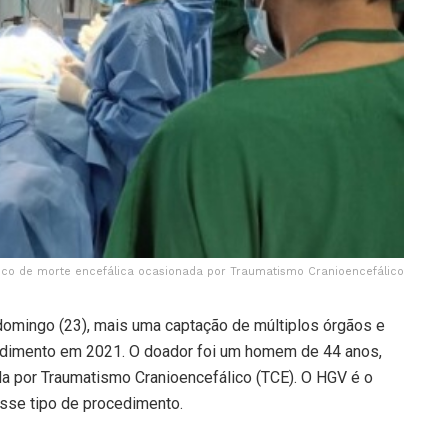
co de morte encefálica ocasionada por Traumatismo Cranioencefálico
 domingo (23), mais uma captação de múltiplos órgãos e
cedimento em 2021. O doador foi um homem de 44 anos,
a por Traumatismo Cranioencefálico (TCE). O HGV é o
esse tipo de procedimento.