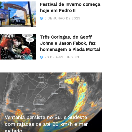
Festival de Inverno começa
hoje em Pedro II
8 DE JUNHO DE 2023
Três Coringas, de Geoff
Johns e Jason Fabok, faz
homenagem a Piada Mortal
20 DE ABRIL DE 2021
Ventania persiste no Sul e Sudeste
com rajadas de até 90 km/h e mar
agitado