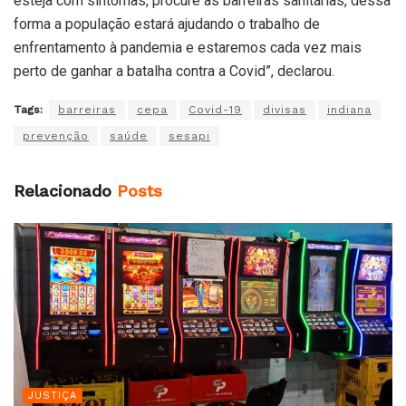
esteja com sintomas, procure as barreiras sanitárias, dessa
forma a população estará ajudando o trabalho de
enfrentamento à pandemia e estaremos cada vez mais
perto de ganhar a batalha contra a Covid”, declarou.
Tags:
barreiras
cepa
Covid-19
divisas
indiana
prevenção
saúde
sesapi
Relacionado
Posts
JUSTIÇA