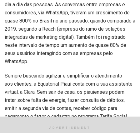
dia a dia das pessoas. As conversas entre empresas e
consumidores, via WhatsApp, tiveram um crescimento de
quase 800% no Brasil no ano passado, quando comparado a
2019, segundo a Reach (empresa do ramo de soluções
integradas de marketing digital). Também foi registrado
neste intervalo de tempo um aumento de quase 80% de
seus usuários interagindo com as empresas pelo
WhatsApp.
Sempre buscando agilizar e simplificar o atendimento
aos clientes, a Equatorial Piauí conta com a sua assistente
virtual, a Clara. Sem sair de casa, os piauienses podem
tratar sobre falta de energia, fazer consulta de débitos,
emitir a segunda via de contas, receber código para
pagamento e fazer o cadastro no programa Tarifa Social.
ADVERTISEMENT
Por meio da Clara, a Equatorial Piauí realizou
aproximadamente 30 mil atendimentos em 2019. Já em