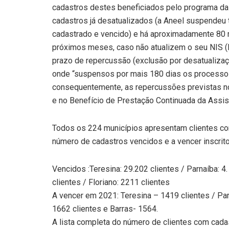
cadastros destes beneficiados pelo programa da 
cadastros já desatualizados (a Aneel suspendeu
cadastrado e vencido) e há aproximadamente 80 m
próximos meses, caso não atualizem o seu NIS (
prazo de repercussão (exclusão por desatualizaçã
onde “suspensos por mais 180 dias os processos 
consequentemente, as repercussões previstas no B
e no Benefício de Prestação Continuada da Assist
Todos os 224 municípios apresentam clientes c
número de cadastros vencidos e a vencer inscritos 
Vencidos :Teresina: 29.202 clientes / Parnaíba: 4.
clientes / Floriano: 2211 clientes
A vencer em 2021: Teresina – 1419 clientes / Parn
1662 clientes e Barras- 1564.
A lista completa do número de clientes com cadas