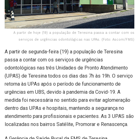
A partir de hoje (19) a população de Teresina passa a contar com os
serviços de urgências odontológicas nas UPAs. (Foto: Ascom/FMS)
A partir de segunda-feira (19) a população de Teresina
passa a contar com os serviços de urgências
odontológicas nas três Unidades de Pronto Atendimento
(UPAS) de Teresina todos os dias das 7h às 19h. O serviço
retorna às UPAs após o período de funcionamento de
urgências em UBS, devido à pandemia da Covid-19. A
medida foi necessária no sentido para evitar aglomeração
dentro das UPAs e hospitais, mantendo a segurança no
atendimento para profissionais e pacientes. As 3 UPAS são
localizadas nos bairros Satélite, Promorar e Renascença.
A Gerência de Saúde Bucal da FMS de Teresina