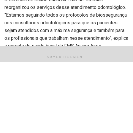
reorganizou os serviços desse atendimento odontológico.
“Estamos seguindo todos os protocolos de biossegurança
nos consultórios odontológicos para que os pacientes
sejam atendidos com a máxima segurança e também para
os profissionais que trabalham nesse atendimento”, explica
a gerente de saúde bucal da FMS Anyara Aires.
ADVERTISEMENT
A diretora da UPA do bairro Satélite, Luciana Sebim, fala
que é um serviço essencial para a população. “A Fundação
Municipal de Saúde disponibiliza esse atendimento para a
população que volta a ser atendida com toda a segurança.
As UPAS estão localizadas em pontos estratégicos da
cidade favorecendo melhor acesso”, diz.
Tags:
atendimento
odontologia
postos
prefeitura
serviço
UPA