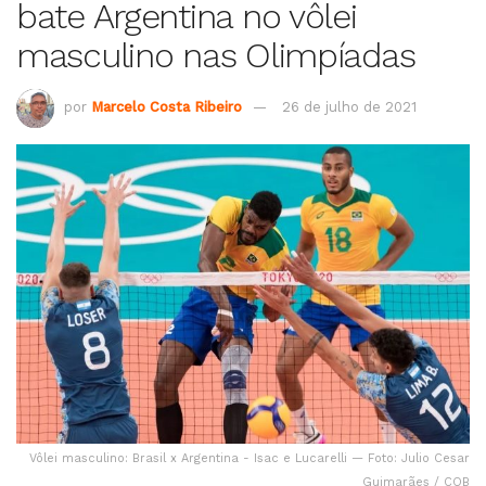
bate Argentina no vôlei
masculino nas Olimpíadas
por
Marcelo Costa Ribeiro
26 de julho de 2021
Vôlei masculino: Brasil x Argentina - Isac e Lucarelli — Foto: Julio Cesar
Guimarães / COB