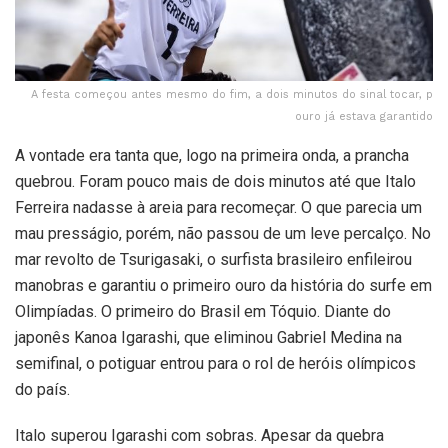
A festa começou antes mesmo do fim, a dois minutos do sinal tocar, p
ouro já estava garantido
A vontade era tanta que, logo na primeira onda, a prancha
quebrou. Foram pouco mais de dois minutos até que Italo
Ferreira nadasse à areia para recomeçar. O que parecia um
mau presságio, porém, não passou de um leve percalço. No
mar revolto de Tsurigasaki, o surfista brasileiro enfileirou
manobras e garantiu o primeiro ouro da história do surfe em
Olimpíadas. O primeiro do Brasil em Tóquio. Diante do
japonês Kanoa Igarashi, que eliminou Gabriel Medina na
semifinal, o potiguar entrou para o rol de heróis olímpicos
do país.
Italo superou Igarashi com sobras. Apesar da quebra