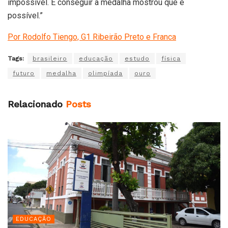
impossível. E conseguir a medalha mostrou que é
possível.”
Por Rodolfo Tiengo, G1 Ribeirão Preto e Franca
Tags:
brasileiro
educação
estudo
física
futuro
medalha
olimpíada
ouro
Relacionado
Posts
EDUCAÇÃO