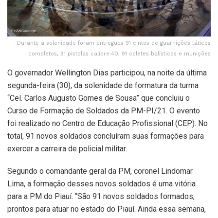
Durante a solenidade foram entregues 91 cintos de guarnições táticos
completos, 91 pistolas calibre.40, 91 coletes balísticos e munições
O governador Wellington Dias participou, na noite da última
segunda-feira (30), da solenidade de formatura da turma
“Cel. Carlos Augusto Gomes de Sousa” que concluiu o
Curso de Formação de Soldados da PM-PI/21. O evento
foi realizado no Centro de Educação Profissional (CEP). No
total, 91 novos soldados concluíram suas formações para
exercer a carreira de policial militar.
Segundo o comandante geral da PM, coronel Lindomar
Lima, a formação desses novos soldados é uma vitória
para a PM do Piauí. “São 91 novos soldados formados,
prontos para atuar no estado do Piauí. Ainda essa semana,