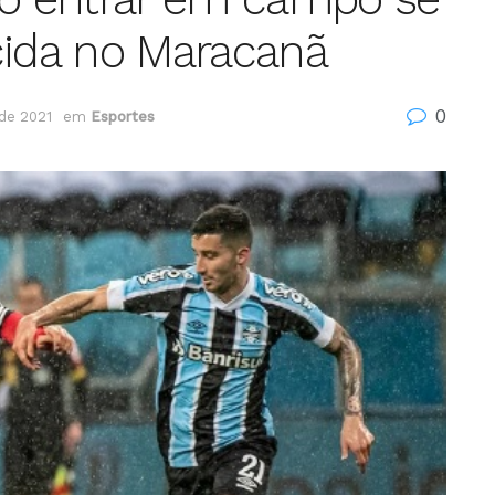
cida no Maracanã
0
de 2021
em
Esportes