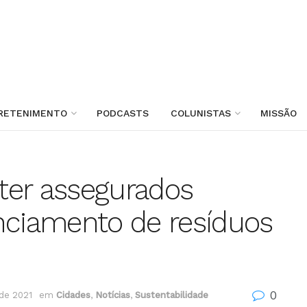
RETENIMENTO
PODCASTS
COLUNISTAS
MISSÃO
ter assegurados
nciamento de resíduos
0
de 2021
em
Cidades
,
Notícias
,
Sustentabilidade