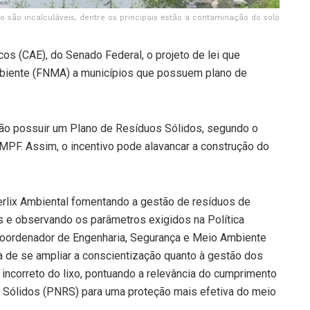
o são incalculáveis, dentre os principais estão a contaminação do solo
s (CAE), do Senado Federal, o projeto de lei que
biente (FNMA) a municípios que possuem plano de
não possuir um Plano de Resíduos Sólidos, segundo o
 MPF. Assim, o incentivo pode alavancar a construção do
erlix Ambiental fomentando a gestão de resíduos de
s e observando os parâmetros exigidos na Política
coordenador de Engenharia, Segurança e Meio Ambiente
a de se ampliar a conscientização quanto à gestão dos
 incorreto do lixo, pontuando a relevância do cumprimento
s Sólidos (PNRS) para uma proteção mais efetiva do meio