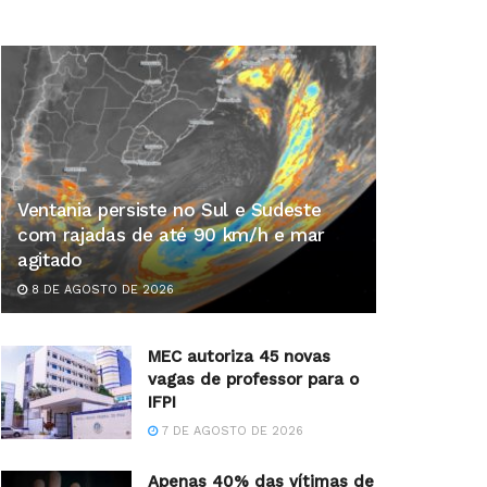
Ventania persiste no Sul e Sudeste
com rajadas de até 90 km/h e mar
agitado
8 DE AGOSTO DE 2026
MEC autoriza 45 novas
vagas de professor para o
IFPI
7 DE AGOSTO DE 2026
Apenas 40% das vítimas de