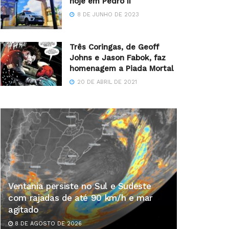
hoje em Pedro II
8 DE JUNHO DE 2023
Três Coringas, de Geoff
Johns e Jason Fabok, faz
homenagem a Piada Mortal
20 DE ABRIL DE 2021
Ventania persiste no Sul e Sudeste
com rajadas de até 90 km/h e mar
agitado
8 DE AGOSTO DE 2026