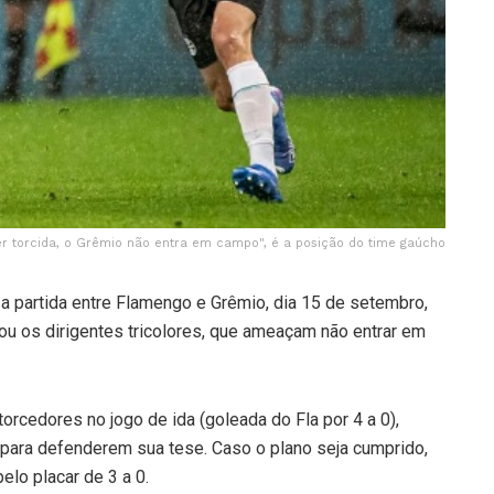
ver torcida, o Grêmio não entra em campo", é a posição do time gaúcho
 a partida entre Flamengo e Grêmio, dia 15 de setembro,
dou os dirigentes tricolores, que ameaçam não entrar em
rcedores no jogo de ida (goleada do Fla por 4 a 0),
 para defenderem sua tese. Caso o plano seja cumprido,
lo placar de 3 a 0.