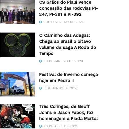
CS Grãos do Piauí vence
concessão das rodovias PI-
247, PI-391 e PI-392
1 DE FEVEREIRO DE 2024
O Caminho das Adagas:
Chega ao Brasil o oitavo
volume da saga A Roda do
Tempo
30 DE JANEIRO DE 2023
Festival de Inverno começa
hoje em Pedro II
8 DE JUNHO DE 2023
Três Coringas, de Geoff
Johns e Jason Fabok, faz
homenagem a Piada Mortal
20 DE ABRIL DE 2021