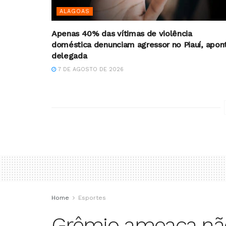
ALAGOAS
Apenas 40% das vítimas de violência
doméstica denunciam agressor no Piauí, apon
delegada
7 DE AGOSTO DE 2026
Home
Esportes
Grêmio ameaça nã