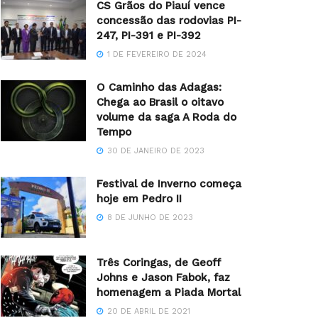
CS Grãos do Piauí vence
concessão das rodovias PI-
247, PI-391 e PI-392
1 DE FEVEREIRO DE 2024
O Caminho das Adagas:
Chega ao Brasil o oitavo
volume da saga A Roda do
Tempo
30 DE JANEIRO DE 2023
Festival de Inverno começa
hoje em Pedro II
8 DE JUNHO DE 2023
Três Coringas, de Geoff
Johns e Jason Fabok, faz
homenagem a Piada Mortal
20 DE ABRIL DE 2021