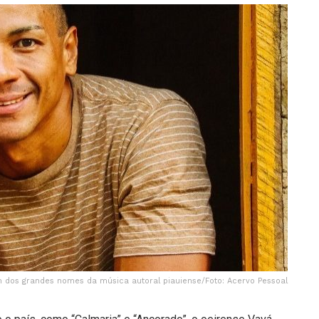
m dos grandes nomes da música autoral piauiense/Foto: Acervo Pessoal