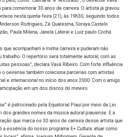
o país, como “Calmaria” e “Ancorado”, o oeirense Vavá
para comemorar 30 anos de carreira. O artista já gravou
ntece nesta quinta-feira (21), às 19h30, seguindo todos
 Anderson Rodrigues, Zé Quaresma, Soraya Castelo
zão, Paula Milena, Janela Lateral e Luiz paulo Cochá.
os que acompanham a minha carreira e puderam não
trabalho. O repertório será totalmente autoral, com as
tas pessoas”, declara Vavá Ribeiro. Com forte influência
lo o oeirense também coleciona parcerias com artistas
nal e internacional no início dos anos 2000. Com o amigo
articipação em um dos discos do mineiro.
e” é patrocinado pela Equatorial Piauí por meio da Lei
 um dos grandes nomes da música autoral piauiense. E a
ebração que marca os 30 anos de carreira desse artista que
a é a essência do nosso programa E+ Cultura: atuar como
s locais”, afirma Joaquim Milhomem, Gerente de