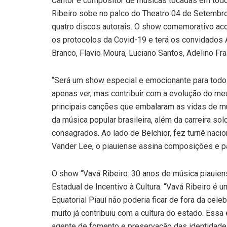
Cantor e compositor de músicas tocadas em todo 
Ribeiro sobe no palco do Theatro 04 de Setembro 
quatro discos autorais. O show comemorativo aco
os protocolos da Covid-19 e terá os convidados
Branco, Flavio Moura, Luciano Santos, Adelino Fra
“Será um show especial e emocionante para tod
apenas ver, mas contribuir com a evolução do meu 
principais canções que embalaram as vidas de mui
da música popular brasileira, além da carreira so
consagrados. Ao lado de Belchior, fez turnê nacio
Vander Lee, o piauiense assina composições e p
O show “Vavá Ribeiro: 30 anos de música piauiens
Estadual de Incentivo à Cultura. “Vavá Ribeiro é
Equatorial Piauí não poderia ficar de fora da cel
muito já contribuiu com a cultura do estado. Ess
agente de fomento e preservação das identidade