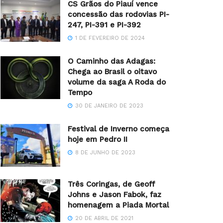
CS Grãos do Piauí vence
concessão das rodovias PI-
247, PI-391 e PI-392
1 DE FEVEREIRO DE 2024
O Caminho das Adagas:
Chega ao Brasil o oitavo
volume da saga A Roda do
Tempo
30 DE JANEIRO DE 2023
Festival de Inverno começa
hoje em Pedro II
8 DE JUNHO DE 2023
Três Coringas, de Geoff
Johns e Jason Fabok, faz
homenagem a Piada Mortal
20 DE ABRIL DE 2021