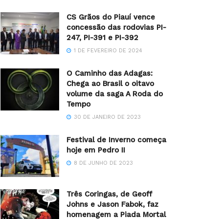
CS Grãos do Piauí vence
concessão das rodovias PI-
247, PI-391 e PI-392
1 DE FEVEREIRO DE 2024
O Caminho das Adagas:
Chega ao Brasil o oitavo
volume da saga A Roda do
Tempo
30 DE JANEIRO DE 2023
Festival de Inverno começa
hoje em Pedro II
8 DE JUNHO DE 2023
Três Coringas, de Geoff
Johns e Jason Fabok, faz
homenagem a Piada Mortal