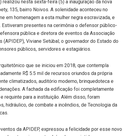
 realizou nesta sexta-feira (5) a inauguração da nova
pety, 135, bairro Noivos. A solenidade aconteceu no
ome em homenagem a esta mulher negra escravizada, e
. Estiveram presentes na cerimônia o defensor público-
defensora pública e diretora de eventos da Associação
 (APIDEP), Viviane Setúbal; o governador do Estado do
ensores públicos, servidores e estagiários.
rquitetônico que se iniciou em 2018, que contempla
adamente R$ 5.5 mil de recursos oriundos da própria
ente climatizados, auditório moderno, brinquedoteca e
ordenações. A fachada da edificação foi completamente
 requinte para a instituição. Além disso, foram
, hidráulico, de combate a incêndios, de Tecnologia da
cas.
 eventos da APIDEP, expressou a felicidade por esse novo