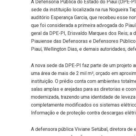
A Defensoria Pública do Estado do Piauí (DPE-PI)
sede da instituição localizada na rua Nogueira Ta
auditório Esperança Garcia, que recebeu esse n
que foi considerada a primeira advogada do Piauí
geral da DPE-PI, Erisvaldo Marques dos Reis; a 
Piauiense das Defensoras e Defensores Públicos
Piauí, Wellington Dias, e demais autoridades, def
A nova sede da DPE-PI faz parte de um projeto a
uma área de mais de 2 mil m², orçado em aproxim
instituição. O prédio conta com ambientes totalm
salas amplas e arejadas para as diretorias e co
modernizada, trazendo uma identidade de leveza e
completamente modificados os sistemas elétricos
Informação e de proteção contra descargas elétri
A defensora pública Viviane Setúbal, diretora de