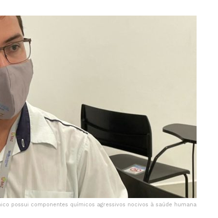
rônico possui componentes químicos agressivos nocivos à saúde humana