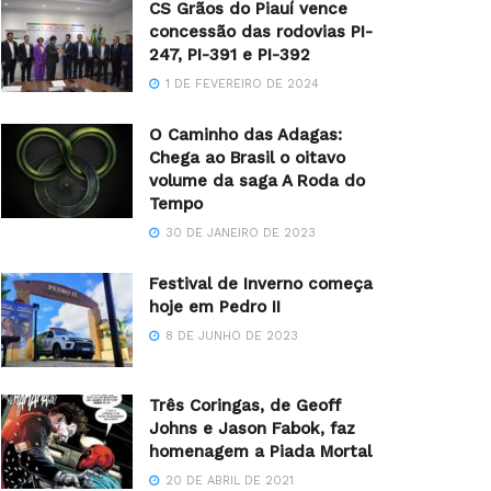
CS Grãos do Piauí vence
concessão das rodovias PI-
247, PI-391 e PI-392
1 DE FEVEREIRO DE 2024
O Caminho das Adagas:
Chega ao Brasil o oitavo
volume da saga A Roda do
Tempo
30 DE JANEIRO DE 2023
Festival de Inverno começa
hoje em Pedro II
8 DE JUNHO DE 2023
Três Coringas, de Geoff
Johns e Jason Fabok, faz
homenagem a Piada Mortal
20 DE ABRIL DE 2021