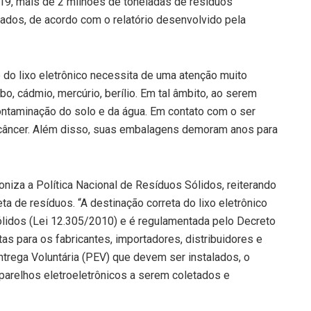
019, mais de 2 milhões de toneladas de resíduos
ados, de acordo com o relatório desenvolvido pela
 do lixo eletrônico necessita de uma atenção muito
, cádmio, mercúrio, berílio. Em tal âmbito, ao serem
ntaminação do solo e da água. Em contato com o ser
câncer. Além disso, suas embalagens demoram anos para
iza a Política Nacional de Resíduos Sólidos, reiterando
ta de resíduos. “A destinação correta do lixo eletrônico
Sólidos (Lei 12.305/2010) e é regulamentada pelo Decreto
as para os fabricantes, importadores, distribuidores e
trega Voluntária (PEV) que devem ser instalados, o
parelhos eletroeletrônicos a serem coletados e