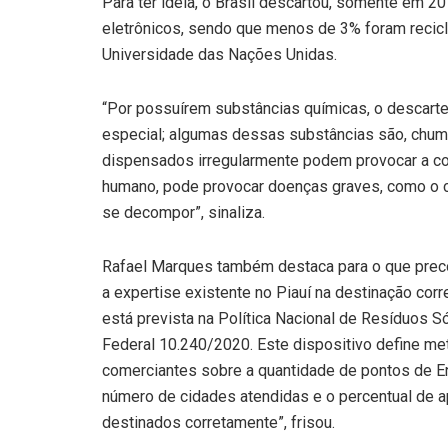
Para ter ideia, o Brasil descartou, somente em 2
eletrônicos, sendo que menos de 3% foram recicl
Universidade das Nações Unidas.
“Por possuírem substâncias químicas, o descarte
especial; algumas dessas substâncias são, chumbo
dispensados irregularmente podem provocar a co
humano, pode provocar doenças graves, como o 
se decompor”, sinaliza.
Rafael Marques também destaca para o que precon
a expertise existente no Piauí na destinação corre
está prevista na Política Nacional de Resíduos 
Federal 10.240/2020. Este dispositivo define met
comerciantes sobre a quantidade de pontos de En
número de cidades atendidas e o percentual de a
destinados corretamente”, frisou.