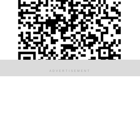
ADVERTISEMENT
Tags:
coluna
dicas
doação
filmes
marcelo
séries
sorteio
Relacionado
Posts