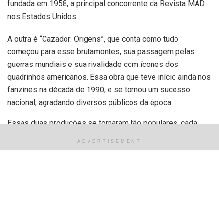
fundada em 1958, a principal concorrente da Revista MAD
nos Estados Unidos.
A outra é “Cazador: Origens”, que conta como tudo
começou para esse brutamontes, sua passagem pelas
guerras mundiais e sua rivalidade com ícones dos
quadrinhos americanos. Essa obra que teve início ainda nos
fanzines na década de 1990, e se tornou um sucesso
nacional, agradando diversos públicos da época.
Essas duas produções se tornaram tão populares, cada
uma a sua época e estilo, uma nos Estados Unidos e a
ADVERTISEMENT
outra na Argentina, que extrapolaram a “bolha do público
leitor de quadrinhos”, chamando a atenção de muita gente
quando sabiam que algo novo estava sendo publicado.
O prazo para apoiar as duas termina no próximo dia 31 de
março.