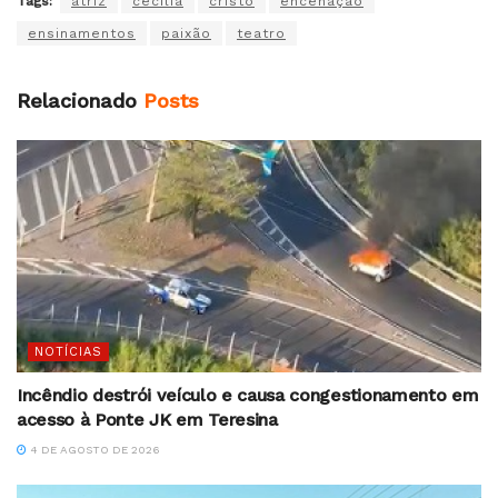
Tags:
atriz
cecília
cristo
encenação
ensinamentos
paixão
teatro
Relacionado
Posts
NOTÍCIAS
Incêndio destrói veículo e causa congestionamento em
acesso à Ponte JK em Teresina
4 DE AGOSTO DE 2026