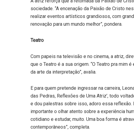
A atriz reforça que a retomada da Paixão de Cris
sociedade. “A encenação da Paixão de Cristo ne
realizar eventos artísticos grandiosos, com gr
renovação para um mundo melhor”, pondera.
Teatro
Com papeis na televisão e no cinema, a atriz, diret
que o Teatro é a sua origem. “O Teatro pra mim é
da arte da interpretação”, avalia.
E para quem pretende ingressar na carreira, Leona
das Pedras, Reflexões de Uma Atriz’, todo voltado
e dou palestras sobre isso, adoro essa reflexão.
importante o olhar atento sobre a experiência hum
cotidiano e estudar, muito. Uma boa forma é atravé
contemporâneos”, completa.