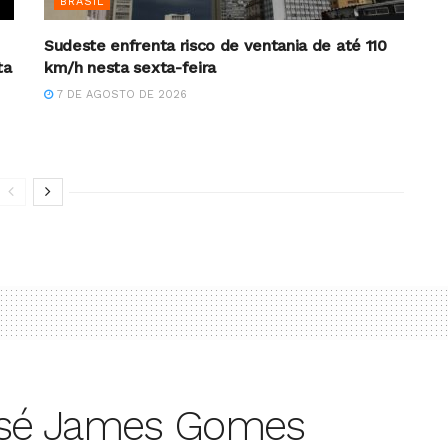
BRASIL
Sudeste enfrenta risco de ventania de até 110
ta
km/h nesta sexta-feira
7 DE AGOSTO DE 2026
osé James Gomes