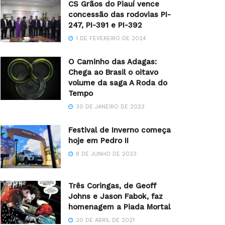
CS Grãos do Piauí vence
concessão das rodovias PI-
247, PI-391 e PI-392
1 DE FEVEREIRO DE 2024
O Caminho das Adagas:
Chega ao Brasil o oitavo
volume da saga A Roda do
Tempo
30 DE JANEIRO DE 2023
Festival de Inverno começa
hoje em Pedro II
8 DE JUNHO DE 2023
Três Coringas, de Geoff
Johns e Jason Fabok, faz
homenagem a Piada Mortal
20 DE ABRIL DE 2021