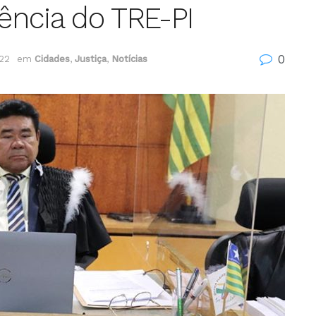
dência do TRE-PI
0
022
em
Cidades
,
Justiça
,
Notícias