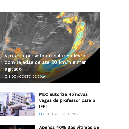
Ventania persiste no Sul e Sudeste
com rajadas de até 90 km/h e mar
agitado
8 DE AGOSTO DE 2026
MEC autoriza 45 novas
vagas de professor para o
IFPI
7 DE AGOSTO DE 2026
Apenas 40% das vítimas de