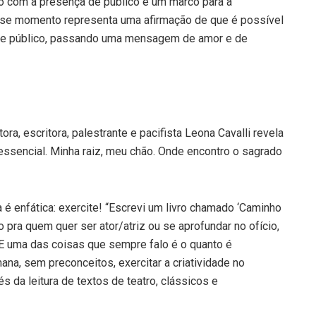
to com a presença de público é um marco para a
sse momento representa uma afirmação de que é possível
ande público, passando uma mensagem de amor e de
ora, escritora, palestrante e pacifista Leona Cavalli revela
 essencial. Minha raiz, meu chão. Onde encontro o sagrado
 é enfática: exercite! “Escrevi um livro chamado ‘Caminho
 pra quem quer ser ator/atriz ou se aprofundar no ofício,
 E uma das coisas que sempre falo é o quanto é
ana, sem preconceitos, exercitar a criatividade no
s da leitura de textos de teatro, clássicos e