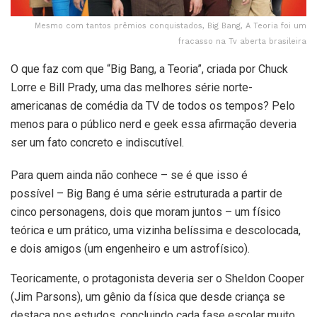
Mesmo com tantos prêmios conquistados, Big Bang, A Teoria foi um
fracasso na Tv aberta brasileira
O que faz com que “Big Bang, a Teoria”, criada por Chuck
Lorre e Bill Prady, uma das melhores série norte-
americanas de comédia da TV de todos os tempos? Pelo
menos para o público nerd e geek essa afirmação deveria
ser um fato concreto e indiscutível.
Para quem ainda não conhece – se é que isso é
possível – Big Bang é uma série estruturada a partir de
cinco personagens, dois que moram juntos – um físico
teórica e um prático, uma vizinha belíssima e descolocada,
e dois amigos (um engenheiro e um astrofísico).
Teoricamente, o protagonista deveria ser o Sheldon Cooper
(Jim Parsons), um gênio da física que desde criança se
destaca nos estudos, concluindo cada fase escolar muito