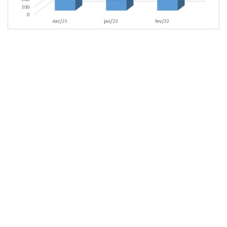
O setor de serviços liderou no mês de janeiro com a
criação 544 postos de trabalho, seguido da Construção
Civil com 161. No referido mês, a cidade tinha o total de
187,034 pessoas empregadas no setor formal.
No mês de fevereiro o setor de serviços continuou
liderando com a geração de 520 empregos formais. Em
seguida vem a construção civil com a criação de 244
postos de trabalho, e o comércio que no período gerou 80
vagas. No referido mês, a cidade tinha o total de 187,946
pessoas empregadas no setor formal.
“Teresina, depois de anos de pandemia tem apresentado
uma boa evolução no quesito mercado de trabalho e o setor
de serviços da cidade tem se mostrado bastante resiliente.